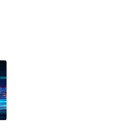
v4 en París, Lyon y Marsella. Ancho
IPv4 en Ámsterdam, Róter
 banda ilimitado.
Eindhoven. Ancho de band
ilimitado.