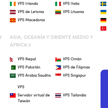
VPS Irlanda
VPS Italia
VPS de Letonia
VPS Lituania
VPS Macedonia
Y
ASIA, OCEANÍA Y ORIENTE MEDIO Y
ÁFRICA II
VPS Nepal
VPS Omán
VPS Pakistán
VPS de Filipinas
VPS Arabia Saudita
VPS Singapur
VPS
Servidor virtual de
VPS Tailandia
Taiwán