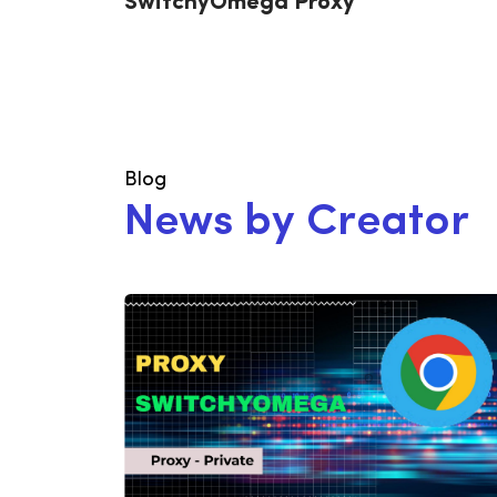
SwitchyOmega Proxy
Blog
N
e
w
s
b
y
C
r
e
a
t
o
r