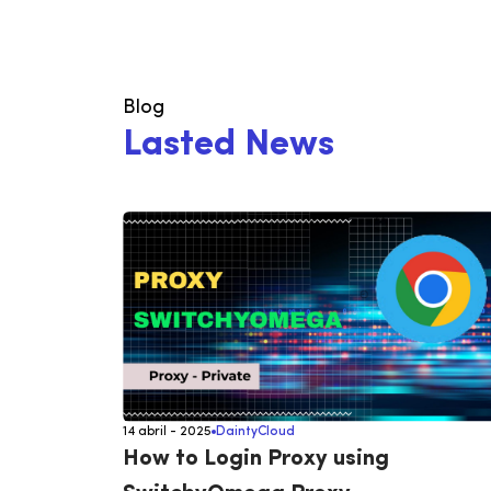
IP
de
Blog
L
a
s
t
e
d
N
e
w
s
14 abril - 2025
DaintyCloud
How to Login Proxy using