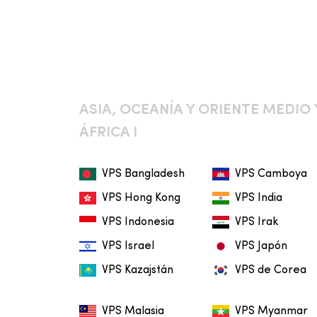
ASIA, OCEANÍA Y ORIENTE MEDIO 
ÁFRICA I
VPS Bangladesh
VPS Camboya
VPS Hong Kong
VPS India
VPS Indonesia
VPS Irak
VPS Israel
VPS Japón
VPS Kazajstán
VPS de Corea
VPS Malasia
VPS Myanmar