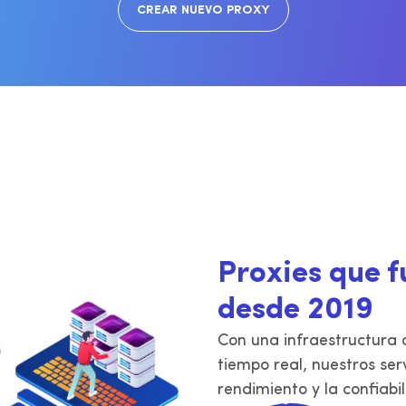
CREAR NUEVO PROXY
v4 en París, Lyon y Marsella. Ancho
IPv4 en Ámsterdam, Róter
 banda ilimitado.
Eindhoven. Ancho de band
ilimitado.
Proxies que f
desde 2019
Con una infraestructura d
tiempo real, nuestros ser
rendimiento y la confiabil