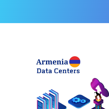
IP
de