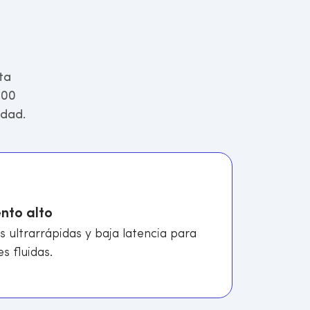
ta
100
idad.
nto alto
s ultrarrápidas y baja latencia para
s fluidas.