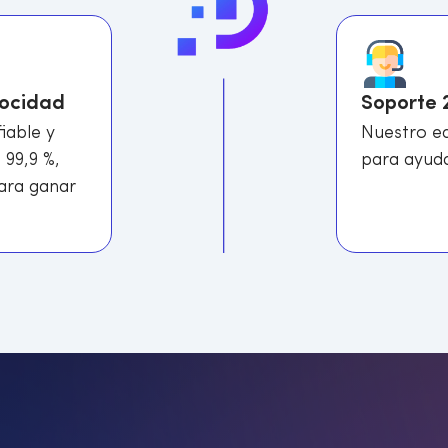
locidad
Soporte 
iable y
Nuestro eq
 99,9 %,
para ayuda
para ganar