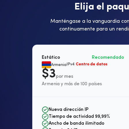
E
l
i
j
a
e
l
p
a
q
Manténgase a la vanguardia con I
continuamente para un rendi
Estático
Recomendado
IPv4
Centro de datos
Armenia
$3
por mes
Armenia y más de 100 países
Nueva dirección IP
Tiempo de actividad 99,99%
Ancho de banda ilimitado