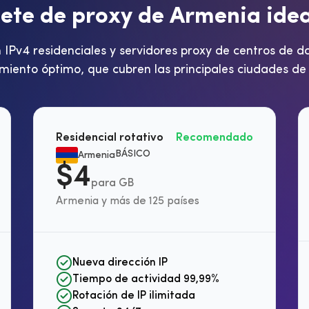
u
e
t
e
d
e
p
r
o
x
y
d
e
A
r
m
e
n
i
a
i
d
e
Pv4 residenciales y servidores proxy de centros de da
miento óptimo, que cubren las principales ciudades 
Residencial rotativo
Recomendado
BÁSICO
Armenia
$4
para GB
Armenia y más de 125 países
Nueva dirección IP
Tiempo de actividad 99,99%
Rotación de IP ilimitada