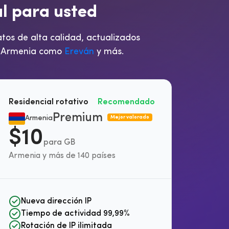
a
l
p
a
r
a
u
s
t
e
d
tos de alta calidad, actualizados
de Armenia como
Ereván
y más.
Residencial rotativo
Recomendado
Premium
Armenia
Mejor valorado
$10
para GB
Armenia y más de 140 países
Nueva dirección IP
Tiempo de actividad 99,99%
Rotación de IP ilimitada