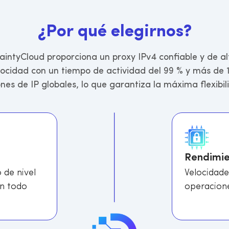
¿
P
o
r
q
u
é
e
l
e
g
i
r
n
o
s
?
aintyCloud proporciona un proxy IPv4 confiable y de al
locidad con un tiempo de actividad del 99 % y más de 
ones de IP globales, lo que garantiza la máxima flexibil
Rendimie
 de nivel
Velocidade
en todo
operacione