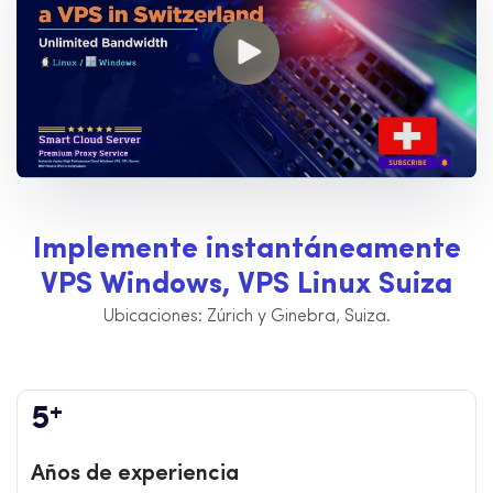
I
m
p
l
e
m
e
n
t
e
i
n
s
t
a
n
t
á
n
e
a
m
e
n
t
e
V
P
S
W
i
n
d
o
w
s
,
V
P
S
L
i
n
u
x
S
u
i
z
a
Ubicaciones: Zúrich y Ginebra, Suiza.
+
5
Años de experiencia