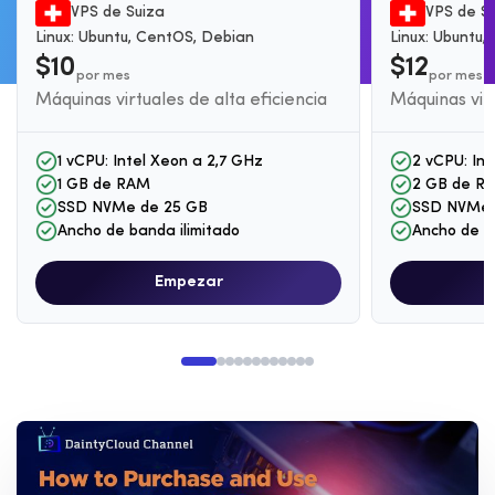
VPS de Suiza
VPS de S
Linux: Ubuntu, CentOS, Debian
Linux: Ubuntu
$10
$12
por mes
por mes
Máquinas virtuales de alta eficiencia
Máquinas virt
1 vCPU: Intel Xeon a 2,7 GHz
2 vCPU: Int
1 GB de RAM
2 GB de R
SSD NVMe de 25 GB
SSD NVMe 
Ancho de banda ilimitado
Ancho de b
Empezar