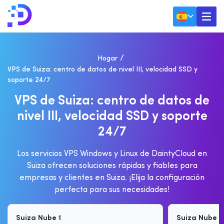
Hogar
VPS de Suiza: centro de datos de nivel III, velocidad SSD y
soporte 24/7
V
P
S
D
E
S
U
I
Z
A
:
C
E
N
T
R
O
D
E
D
A
T
O
S
D
E
N
I
V
E
L
I
I
I
,
V
E
L
O
C
I
D
A
D
S
S
D
Y
S
O
P
O
R
T
E
2
4
/
7
Los servicios VPS Windows y Linux de DaintyCloud en
Suiza ofrecen soluciones rápidas y fiables para
empresas y clientes en Suiza. ¡Elija la configuración
perfecta para sus necesidades!
Suiza Nube 1
Suiza Nube 2