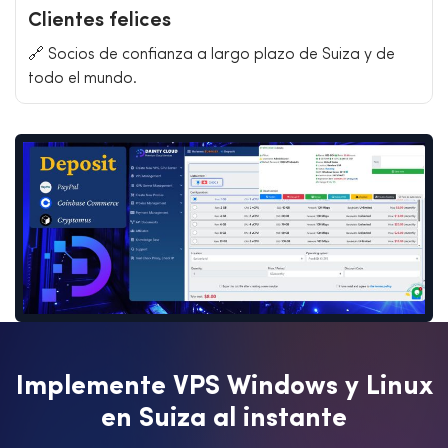
Clientes felices
🔗 Socios de confianza a largo plazo de Suiza y de
todo el mundo.
I
m
p
l
e
m
e
n
t
e
V
P
S
W
i
n
d
o
w
s
y
L
i
n
u
x
e
n
S
u
i
z
a
a
l
i
n
s
t
a
n
t
e