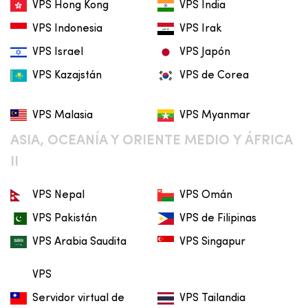
VPS Hong Kong
VPS India
VPS Indonesia
VPS Irak
VPS Israel
VPS Japón
VPS Kazajstán
VPS de Corea
VPS Malasia
VPS Myanmar
ASIA, OCEANÍA Y ORIENTE MEDIO Y ÁFRICA
II
VPS Nepal
VPS Omán
VPS Pakistán
VPS de Filipinas
VPS Arabia Saudita
VPS Singapur
VPS
Servidor virtual de
VPS Tailandia