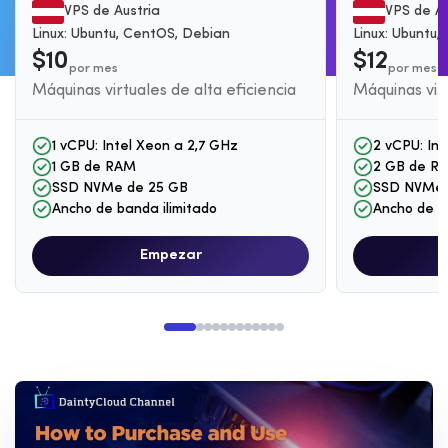
VPS de Austria
VPS de Au
Linux: Ubuntu, CentOS, Debian
Linux: Ubuntu
$10
$12
por mes
por mes
Máquinas virtuales de alta eficiencia
Máquinas virt
1 vCPU: Intel Xeon a 2,7 GHz
2 vCPU: Int
1 GB de RAM
2 GB de R
SSD NVMe de 25 GB
SSD NVMe 
Ancho de banda ilimitado
Ancho de b
Empezar