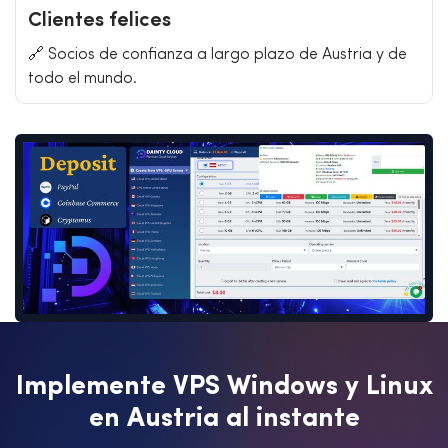
Clientes felices
🔗 Socios de confianza a largo plazo de Austria y de
todo el mundo.
I
m
p
l
e
m
e
n
t
e
V
P
S
W
i
n
d
o
w
s
y
L
i
n
u
x
e
n
A
u
s
t
r
i
a
a
l
i
n
s
t
a
n
t
e