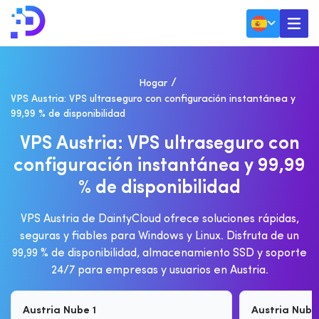
Hogar
VPS Austria: VPS ultraseguro con configuración instantánea y
99,99 % de disponibilidad
V
P
S
A
U
S
T
R
I
A
:
V
P
S
U
L
T
R
A
S
E
G
U
R
O
C
O
N
C
O
N
F
I
G
U
R
A
C
I
Ó
N
I
N
S
T
A
N
T
Á
N
E
A
Y
9
9
,
9
9
%
D
E
D
I
S
P
O
N
I
B
I
L
I
D
A
D
VPS Austria de DaintyCloud ofrece soluciones rápidas,
seguras y fiables para Windows y Linux. Disfruta de un
99,99 % de disponibilidad, almacenamiento SSD y soporte
24/7 para empresas y usuarios en Austria.
Austria Nube 1
Austria Nube