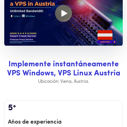
I
m
p
l
e
m
e
n
t
e
i
n
s
t
a
n
t
á
n
e
a
m
e
n
t
e
V
P
S
W
i
n
d
o
w
s
,
V
P
S
L
i
n
u
x
A
u
s
t
r
i
a
Ubicación: Viena, Austria.
+
5
Años de experiencia