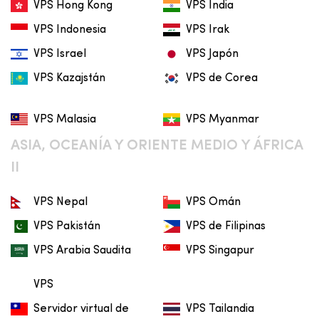
VPS Hong Kong
VPS India
VPS Indonesia
VPS Irak
VPS Israel
VPS Japón
VPS Kazajstán
VPS de Corea
VPS Malasia
VPS Myanmar
ASIA, OCEANÍA Y ORIENTE MEDIO Y ÁFRICA
II
VPS Nepal
VPS Omán
VPS Pakistán
VPS de Filipinas
VPS Arabia Saudita
VPS Singapur
VPS
Servidor virtual de
VPS Tailandia