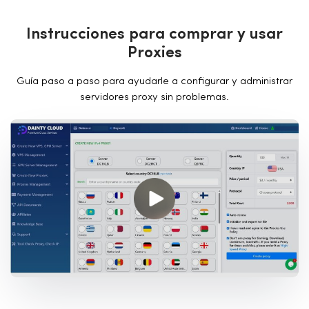
I
n
s
t
r
u
c
c
i
o
n
e
s
p
a
r
a
c
o
m
p
r
a
r
y
u
s
a
r
P
r
o
x
i
e
s
Guía paso a paso para ayudarle a configurar y administrar
servidores proxy sin problemas.