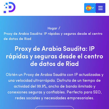
Hogar
Proxy de Arabia Saudita: IP rápidas y seguras desde el centro
de datos de Riad
P
R
O
X
Y
D
E
A
R
A
B
I
A
S
A
U
D
I
T
A
:
I
P
R
Á
P
I
D
A
S
Y
S
E
G
U
R
A
S
D
E
S
D
E
E
L
C
E
N
T
R
O
D
E
D
A
T
O
S
D
E
R
I
A
D
Obtén un Proxy de Arabia Saudita con IP actualizadas y
una velocidad ultrarrápida. Disfruta de un tiempo de
actividad del 99.9%, ancho de banda ilimitado y
conexiones seguras y confiables. Perfecto para SEO,
redes sociales y necesidades empresariales.