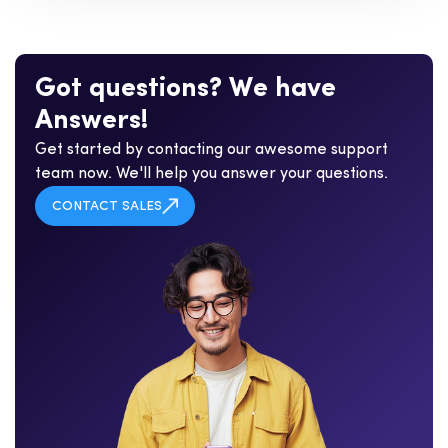
G
o
t
q
u
e
s
t
i
o
n
s
?
W
e
h
a
v
e
A
n
s
w
e
r
s
!
Get started by contacting our awesome support
team now. We'll help you answer your questions.
CONTACT SALES