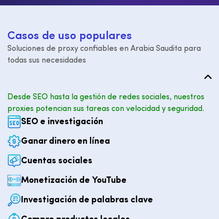
C
a
s
o
s
d
e
u
s
o
p
o
p
u
l
a
r
e
s
Soluciones de proxy confiables en Arabia Saudita para
todas sus necesidades
Desde SEO hasta la gestión de redes sociales, nuestros
proxies potencian sus tareas con velocidad y seguridad.
SEO e investigación
Ganar dinero en línea
Cuentas sociales
Monetización de YouTube
Investigación de palabras clave