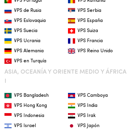
VPS Portugal
VPS Rumania
VPS de Rusia
VPS Serbia
VPS Eslovaquia
VPS España
VPS Suecia
VPS Suiza
VPS Ucrania
VPS Francia
VPS Alemania
VPS Reino Unido
VPS en Turquía
ASIA, OCEANÍA Y ORIENTE MEDIO Y ÁFRICA
I
VPS Bangladesh
VPS Camboya
VPS Hong Kong
VPS India
VPS Indonesia
VPS Irak
VPS Israel
VPS Japón