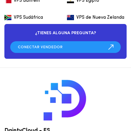
VPS Bahréin
VPS Egipto
VPS Sudáfrica
VPS de Nueva Zelanda
¿TIENES ALGUNA PREGUNTA?
DaintyCloud - ES