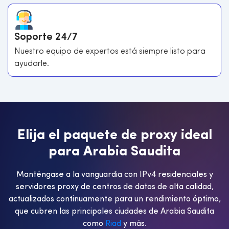
Soporte 24/7
Nuestro equipo de expertos está siempre listo para
ayudarle.
E
l
i
j
a
e
l
p
a
q
u
e
t
e
d
e
p
r
o
x
y
i
d
e
a
l
p
a
r
a
A
r
a
b
i
a
S
a
u
d
i
t
a
Manténgase a la vanguardia con IPv4 residenciales y
servidores proxy de centros de datos de alta calidad,
actualizados continuamente para un rendimiento óptimo,
que cubren las principales ciudades de Arabia Saudita
como
Riad
y más.