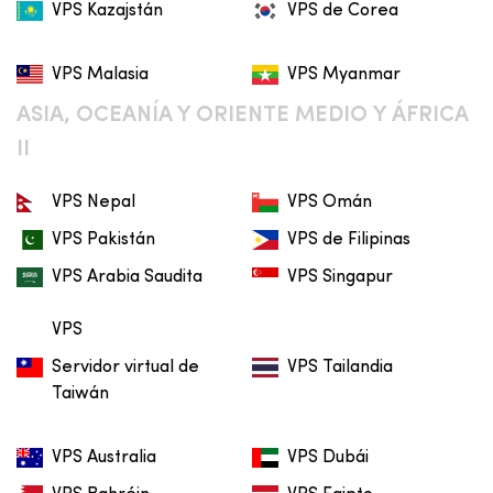
VPS Kazajstán
VPS de Corea
VPS Malasia
VPS Myanmar
ASIA, OCEANÍA Y ORIENTE MEDIO Y ÁFRICA
II
VPS Nepal
VPS Omán
VPS Pakistán
VPS de Filipinas
VPS Arabia Saudita
VPS Singapur
VPS
Servidor virtual de
VPS Tailandia
Taiwán
VPS Australia
VPS Dubái