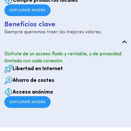
Compre productos locales
EXPLORAR AHORA
B
e
n
e
f
i
c
i
o
s
c
l
a
v
e
Siempre queremos traer los mejores valores.
Disfrute de un acceso fluido y rentable, y de privacidad
ilimitada con cada conexión.
Libertad en Internet
Ahorro de costes
Acceso anónimo
EXPLORAR AHORA