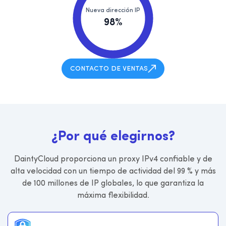
Nueva dirección IP
98%
CONTACTO DE VENTAS
¿
P
o
r
q
u
é
e
l
e
g
i
r
n
o
s
?
DaintyCloud proporciona un proxy IPv4 confiable y de
alta velocidad con un tiempo de actividad del 99 % y más
de 100 millones de IP globales, lo que garantiza la
máxima flexibilidad.