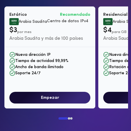
Estático
Recomendado
Residencial 
Centro de datos IPv4
Arabia Saudita
Arabia Sa
$3
$4
por mes
para GB
Arabia Saudita y más de 100 países
Arabia Saudi
Nueva dirección IP
Nueva direc
Tiempo de actividad 99,99%
Tiempo de 
Ancho de banda ilimitado
Rotación de
Soporte 24/7
Soporte 24
Empezar