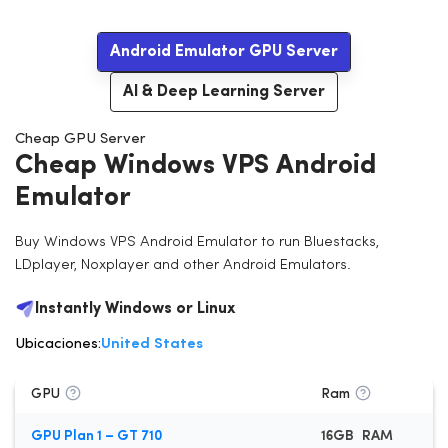
Android Emulator GPU Server
AI & Deep Learning Server
Cheap GPU Server
C
h
e
a
p
W
i
n
d
o
w
s
V
P
S
A
n
d
r
o
i
d
E
m
u
l
a
t
o
r
Buy Windows VPS Android Emulator to run Bluestacks,
LDplayer, Noxplayer and other Android Emulators.
Instantly Windows or Linux
Ubicaciones:
United States
GPU
Ram
C
GPU Plan 1 – GT 710
16GB RAM
Q