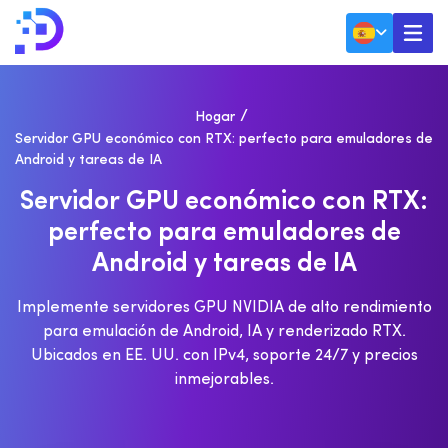
Hogar
Servidor GPU económico con RTX: perfecto para emuladores de
Android y tareas de IA
S
E
R
V
I
D
O
R
G
P
U
E
C
O
N
Ó
M
I
C
O
C
O
N
R
T
X
:
P
E
R
F
E
C
T
O
P
A
R
A
E
M
U
L
A
D
O
R
E
S
D
E
A
N
D
R
O
I
D
Y
T
A
R
E
A
S
D
E
I
A
Implemente servidores GPU NVIDIA de alto rendimiento
para emulación de Android, IA y renderizado RTX.
Ubicados en EE. UU. con IPv4, soporte 24/7 y precios
inmejorables.