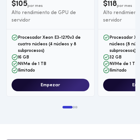
$105
$118
por mes
por mes
Alto rendimiento de GPU de
Alto rendimien
servidor
servidor
Procesador Xeon E3-1270v3 de
Procesador Xe
cuatro núcleos (4 núcleos y 8
núcleos (8 núcl
subprocesos)
subprocesos)
16 GB
32 GB
NVMe de 1 TB
NVMe de 1 TB
Ilimitado
Ilimitado
Empezar
Em