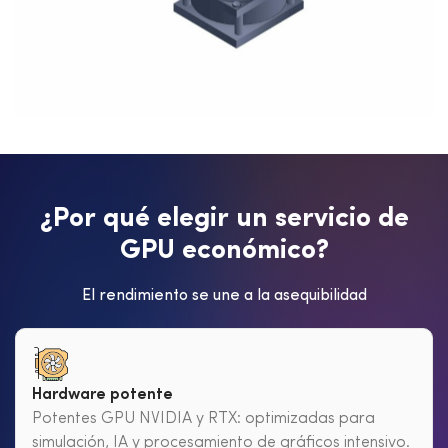
¿
P
o
r
q
u
é
e
l
e
g
i
r
u
n
s
e
r
v
i
c
i
o
d
e
G
P
U
e
c
o
n
ó
m
i
c
o
?
El rendimiento se une a la asequibilidad
Hardware potente
Potentes GPU NVIDIA y RTX: optimizadas para
simulación, IA y procesamiento de gráficos intensivo.