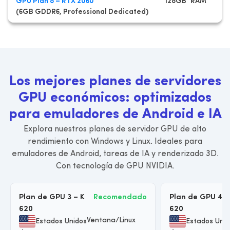
GPU Plan 8 – RTX 2060
128GB RAM
D
(6GB GDDR6, Professional Dedicated)
(1
L
o
s
m
e
j
o
r
e
s
p
l
a
n
e
s
d
e
s
e
r
v
i
d
o
r
e
s
G
P
U
e
c
o
n
ó
m
i
c
o
s
:
o
p
t
i
m
i
z
a
d
o
s
p
a
r
a
e
m
u
l
a
d
o
r
e
s
d
e
A
n
d
r
o
i
d
e
I
A
Explora nuestros planes de servidor GPU de alto
rendimiento con Windows y Linux. Ideales para
emuladores de Android, tareas de IA y renderizado 3D.
Con tecnología de GPU NVIDIA.
Plan de GPU 3 – K
Recomendado
Plan de GPU 4 –
620
620
Ventana/Linux
Estados Unidos
Estados Unid