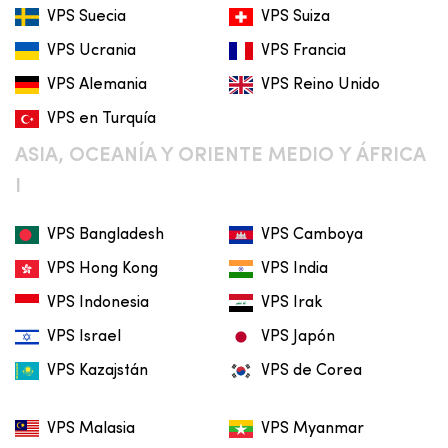
VPS Suecia
VPS Suiza
VPS Ucrania
VPS Francia
VPS Alemania
VPS Reino Unido
VPS en Turquía
ASIA, OCEANÍA Y ORIENTE MEDIO Y ÁFRICA
I
VPS Bangladesh
VPS Camboya
VPS Hong Kong
VPS India
VPS Indonesia
VPS Irak
VPS Israel
VPS Japón
VPS Kazajstán
VPS de Corea
VPS Malasia
VPS Myanmar