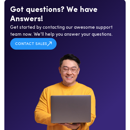
G
o
t
q
u
e
s
t
i
o
n
s
?
W
e
h
a
v
e
A
n
s
w
e
r
s
!
Get started by contacting our awesome support
team now. We'll help you answer your questions.
CONTACT SALES