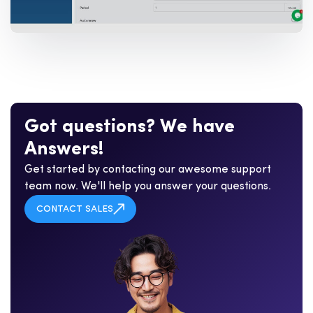
G
o
t
q
u
e
s
t
i
o
n
s
?
W
e
h
a
v
e
A
n
s
w
e
r
s
!
Get started by contacting our awesome support
team now. We'll help you answer your questions.
CONTACT SALES