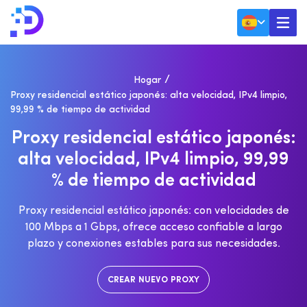
Hogar
Proxy residencial estático japonés: alta velocidad, IPv4 limpio,
99,99 % de tiempo de actividad
P
R
O
X
Y
R
E
S
I
D
E
N
C
I
A
L
E
S
T
Á
T
I
C
O
J
A
P
O
N
É
S
:
A
L
T
A
V
E
L
O
C
I
D
A
D
,
I
P
V
4
L
I
M
P
I
O
,
9
9
,
9
9
%
D
E
T
I
E
M
P
O
D
E
A
C
T
I
V
I
D
A
D
Proxy residencial estático japonés: con velocidades de
100 Mbps a 1 Gbps, ofrece acceso confiable a largo
plazo y conexiones estables para sus necesidades.
CREAR NUEVO PROXY