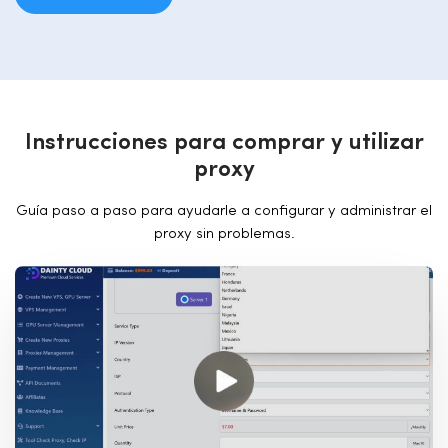
I
n
s
t
r
u
c
c
i
o
n
e
s
p
a
r
a
c
o
m
p
r
a
r
y
u
t
i
l
i
z
a
r
p
r
o
x
y
Guía paso a paso para ayudarle a configurar y administrar el
proxy sin problemas.