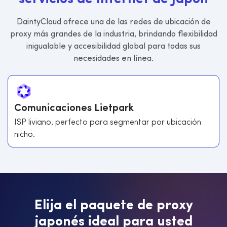
DaintyCloud ofrece una de las redes de ubicación de
proxy más grandes de la industria, brindando flexibilidad
inigualable y accesibilidad global para todas sus
necesidades en línea.
Comunicaciones Lietpark
ISP liviano, perfecto para segmentar por ubicación
nicho.
E
l
i
j
a
e
l
p
a
q
u
e
t
e
d
e
p
r
o
x
y
j
a
p
o
n
é
s
i
d
e
a
l
p
a
r
a
u
s
t
e
d