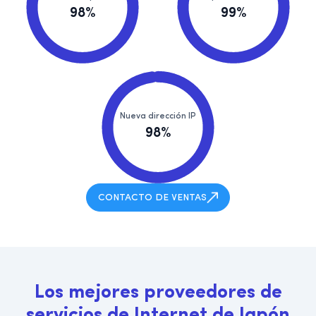
98%
99%
Nueva dirección IP
98%
CONTACTO DE VENTAS
L
o
s
m
e
j
o
r
e
s
p
r
o
v
e
e
d
o
r
e
s
d
e
s
e
r
v
i
c
i
o
s
d
e
I
n
t
e
r
n
e
t
d
e
J
a
p
ó
n