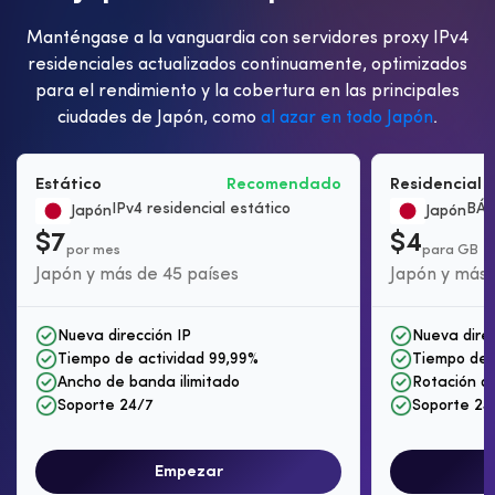
Manténgase a la vanguardia con servidores proxy IPv4
residenciales actualizados continuamente, optimizados
para el rendimiento y la cobertura en las principales
ciudades de Japón, como
al azar en todo Japón
.
Estático
Recomendado
Residencial 
IPv4 residencial estático
BÁS
Japón
Japón
$7
$4
por mes
para GB
Japón y más de 45 países
Japón y más 
Nueva dirección IP
Nueva direc
Tiempo de actividad 99,99%
Tiempo de 
Ancho de banda ilimitado
Rotación de
Soporte 24/7
Soporte 24
Empezar