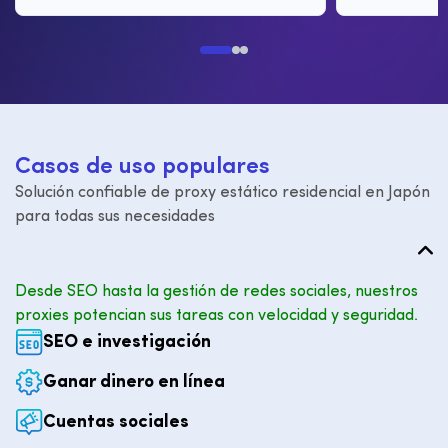
C
a
s
o
s
d
e
u
s
o
p
o
p
u
l
a
r
e
s
Solución confiable de proxy estático residencial en Japón
para todas sus necesidades
Desde SEO hasta la gestión de redes sociales, nuestros
proxies potencian sus tareas con velocidad y seguridad.
SEO e investigación
Ganar dinero en línea
Cuentas sociales