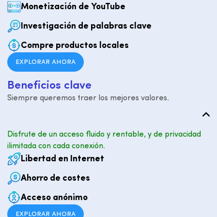
Monetización de YouTube
Investigación de palabras clave
Compre productos locales
EXPLORAR AHORA
B
e
n
e
f
i
c
i
o
s
c
l
a
v
e
Siempre queremos traer los mejores valores.
Disfrute de un acceso fluido y rentable, y de privacidad
ilimitada con cada conexión.
Libertad en Internet
Ahorro de costes
Acceso anónimo
EXPLORAR AHORA