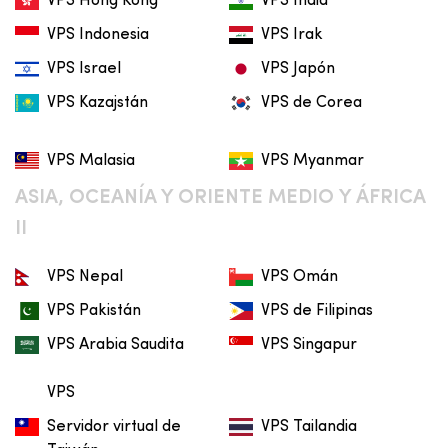
VPS Hong Kong
VPS India
VPS Indonesia
VPS Irak
VPS Israel
VPS Japón
VPS Kazajstán
VPS de Corea
VPS Malasia
VPS Myanmar
ASIA, OCEANÍA Y ORIENTE MEDIO Y ÁFRICA
II
VPS Nepal
VPS Omán
VPS Pakistán
VPS de Filipinas
VPS Arabia Saudita
VPS Singapur
VPS
Servidor virtual de
VPS Tailandia