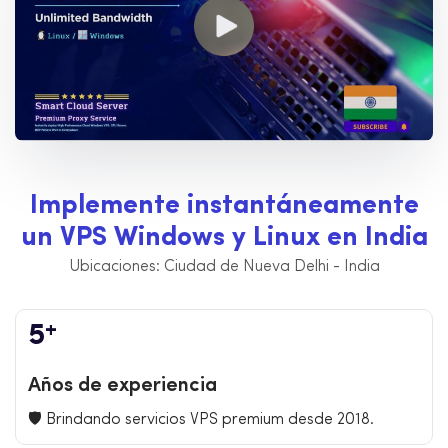
I
m
p
l
e
m
e
n
t
e
i
n
s
t
a
n
t
á
n
e
a
m
e
n
t
e
u
n
V
P
S
W
i
n
d
o
w
s
y
L
i
n
u
x
e
n
I
n
d
i
a
Ubicaciones: Ciudad de Nueva Delhi - India
+
5
Años de experiencia
🛡️ Brindando servicios VPS premium desde 2018.