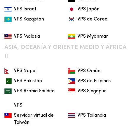
VPS Israel
VPS Japón
VPS Kazajstán
VPS de Corea
VPS Malasia
VPS Myanmar
ASIA, OCEANÍA Y ORIENTE MEDIO Y ÁFRICA
II
VPS Nepal
VPS Omán
VPS Pakistán
VPS de Filipinas
VPS Arabia Saudita
VPS Singapur
VPS
Servidor virtual de
VPS Tailandia
Taiwán