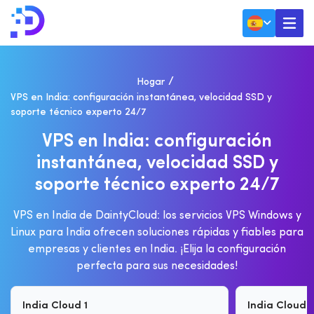
Hogar
VPS en India: configuración instantánea, velocidad SSD y
soporte técnico experto 24/7
V
P
S
E
N
I
N
D
I
A
:
C
O
N
F
I
G
U
R
A
C
I
Ó
N
I
N
S
T
A
N
T
Á
N
E
A
,
V
E
L
O
C
I
D
A
D
S
S
D
Y
S
O
P
O
R
T
E
T
É
C
N
I
C
O
E
X
P
E
R
T
O
2
4
/
7
VPS en India de DaintyCloud: los servicios VPS Windows y
Linux para India ofrecen soluciones rápidas y fiables para
empresas y clientes en India. ¡Elija la configuración
perfecta para sus necesidades!
India Cloud 1
India Cloud 