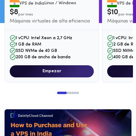
Linux / Windows
VPS de India
VPS de In
$8
$10
por mes
por mes
Máquinas virtuales de alta eficiencia
Máquinas virt
1 vCPU: Intel Xeon a 2,7 GHz
1 vCPU: Int
1 GB de RAM
2 GB de R
SSD NVMe de 40 GB
SSD NVMe 
200 GB de ancho de banda
400 GB de 
Empezar