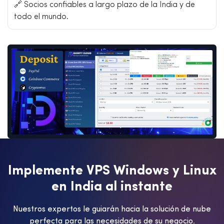
🔗 Socios confiables a largo plazo de la India y de
todo el mundo.
I
m
p
l
e
m
e
n
t
e
V
P
S
W
i
n
d
o
w
s
y
L
i
n
u
x
e
n
I
n
d
i
a
a
l
i
n
s
t
a
n
t
e
Nuestros expertos le guiarán hacia la solución de nube
perfecta para las necesidades de su negocio.