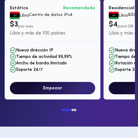
Estático
Recomendado
Residencial 
Centro de datos IPv4
BÁS
Libia
Libia
$3
$4
por mes
para GB
Libia y más de 100 países
Libia y más d
Nueva dirección IP
Nueva direc
Tiempo de actividad 99,99%
Tiempo de 
Ancho de banda ilimitado
Rotación de
Soporte 24/7
Soporte 24
Empezar