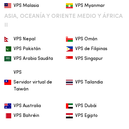
VPS Malasia
VPS Myanmar
ASIA, OCEANÍA Y ORIENTE MEDIO Y ÁFRICA
II
VPS Nepal
VPS Omán
VPS Pakistán
VPS de Filipinas
VPS Arabia Saudita
VPS Singapur
VPS
Servidor virtual de
VPS Tailandia
Taiwán
VPS Australia
VPS Dubái
VPS Bahréin
VPS Egipto