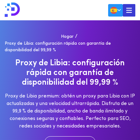
Hogar
Proxy de Libia: configuración rápida con garantía de
disponibilidad del 99,99 %
P
R
O
X
Y
D
E
L
I
B
I
A
:
C
O
N
F
I
G
U
R
A
C
I
Ó
N
R
Á
P
I
D
A
C
O
N
G
A
R
A
N
T
Í
A
D
E
D
I
S
P
O
N
I
B
I
L
I
D
A
D
D
E
L
9
9
,
9
9
%
Proxy de Libia premium: obtén un proxy para Libia con IP
actualizadas y una velocidad ultrarrápida. Disfruta de un
99,9 % de disponibilidad, ancho de banda ilimitado y
conexiones seguras y confiables. Perfecto para SEO,
redes sociales y necesidades empresariales.