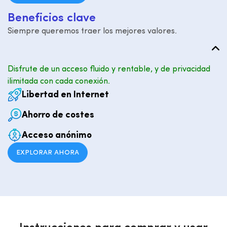
B
e
n
e
f
i
c
i
o
s
c
l
a
v
e
Siempre queremos traer los mejores valores.
Disfrute de un acceso fluido y rentable, y de privacidad
ilimitada con cada conexión.
Libertad en Internet
Ahorro de costes
Acceso anónimo
EXPLORAR AHORA