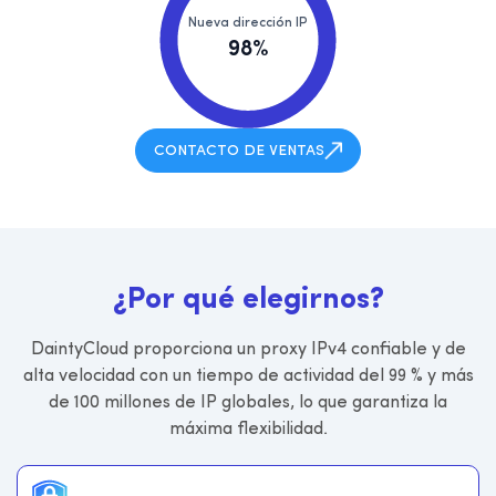
Nueva dirección IP
98%
CONTACTO DE VENTAS
¿
P
o
r
q
u
é
e
l
e
g
i
r
n
o
s
?
DaintyCloud proporciona un proxy IPv4 confiable y de
alta velocidad con un tiempo de actividad del 99 % y más
de 100 millones de IP globales, lo que garantiza la
máxima flexibilidad.