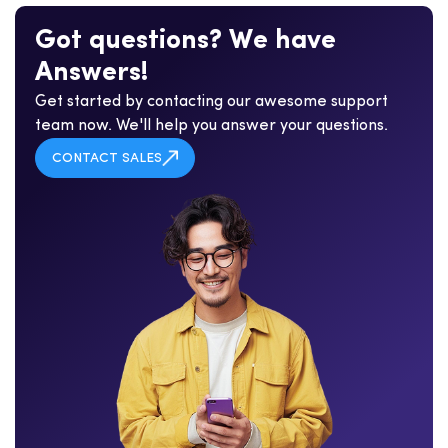
G
o
t
q
u
e
s
t
i
o
n
s
?
W
e
h
a
v
e
A
n
s
w
e
r
s
!
Get started by contacting our awesome support
team now. We'll help you answer your questions.
CONTACT SALES