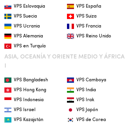
VPS Eslovaquia
VPS España
VPS Suecia
VPS Suiza
VPS Ucrania
VPS Francia
VPS Alemania
VPS Reino Unido
VPS en Turquía
ASIA, OCEANÍA Y ORIENTE MEDIO Y ÁFRICA
I
VPS Bangladesh
VPS Camboya
VPS Hong Kong
VPS India
VPS Indonesia
VPS Irak
VPS Israel
VPS Japón
VPS Kazajstán
VPS de Corea