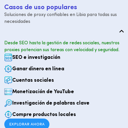
C
a
s
o
s
d
e
u
s
o
p
o
p
u
l
a
r
e
s
Soluciones de proxy confiables en Libia para todas sus
necesidades
Desde SEO hasta la gestión de redes sociales, nuestros
proxies potencian sus tareas con velocidad y seguridad.
SEO e investigación
Ganar dinero en línea
Cuentas sociales
Monetización de YouTube
Investigación de palabras clave
Compre productos locales
EXPLORAR AHORA