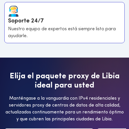
Soporte 24/7
Nuestro equipo de expertos está siempre listo para
ayudarle.
E
l
i
j
a
e
l
p
a
q
u
e
t
e
p
r
o
x
y
d
e
L
i
b
i
a
i
d
e
a
l
p
a
r
a
u
s
t
e
d
Manténgase a la vanguardia con IPv4 residenciales y
servidores proxy de centros de datos de alta calidad,
actualizados continuamente para un rendimiento óptimo
y que cubren las principales ciudades de Libia.