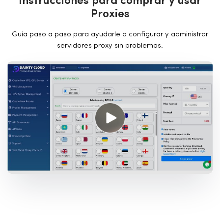
I
n
s
t
r
u
c
c
i
o
n
e
s
p
a
r
a
c
o
m
p
r
a
r
y
u
s
a
r
P
r
o
x
i
e
s
Guía paso a paso para ayudarle a configurar y administrar
servidores proxy sin problemas.