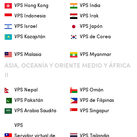
VPS Hong Kong
VPS India
VPS Indonesia
VPS Irak
VPS Israel
VPS Japón
VPS Kazajstán
VPS de Corea
VPS Malasia
VPS Myanmar
ASIA, OCEANÍA Y ORIENTE MEDIO Y ÁFRICA
II
VPS Nepal
VPS Omán
VPS Pakistán
VPS de Filipinas
VPS Arabia Saudita
VPS Singapur
VPS
Servidor virtual de
VPS Tailandia