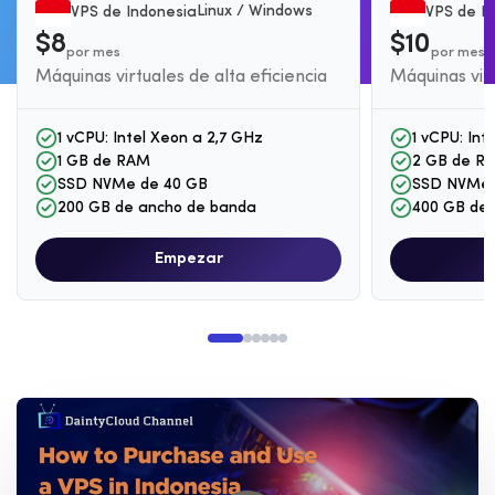
Linux / Windows
VPS de Indonesia
VPS de I
$8
$10
por mes
por mes
Máquinas virtuales de alta eficiencia
Máquinas virt
1 vCPU: Intel Xeon a 2,7 GHz
1 vCPU: Int
1 GB de RAM
2 GB de R
SSD NVMe de 40 GB
SSD NVMe 
200 GB de ancho de banda
400 GB de 
Empezar