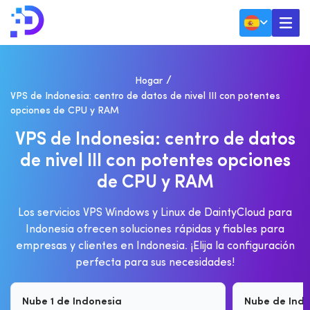
Hogar
VPS de Indonesia: centro de datos de nivel III con potentes
opciones de CPU y RAM
V
P
S
D
E
I
N
D
O
N
E
S
I
A
:
C
E
N
T
R
O
D
E
D
A
T
O
S
D
E
N
I
V
E
L
I
I
I
C
O
N
P
O
T
E
N
T
E
S
O
P
C
I
O
N
E
S
D
E
C
P
U
Y
R
A
M
Los servicios VPS Windows y Linux de DaintyCloud para
Indonesia ofrecen soluciones rápidas y fiables para
empresas y clientes en Indonesia. ¡Elija la configuración
perfecta para sus necesidades!
Nube 1 de Indonesia
Nube de Indo