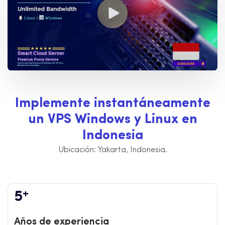
I
m
p
l
e
m
e
n
t
e
i
n
s
t
a
n
t
á
n
e
a
m
e
n
t
e
u
n
V
P
S
W
i
n
d
o
w
s
y
L
i
n
u
x
e
n
I
n
d
o
n
e
s
i
a
Ubicación: Yakarta, Indonesia.
+
5
Años de experiencia