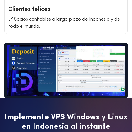
Clientes felices
🔗 Socios confiables a largo plazo de Indonesia y de
todo el mundo.
I
m
p
l
e
m
e
n
t
e
V
P
S
W
i
n
d
o
w
s
y
L
i
n
u
x
e
n
I
n
d
o
n
e
s
i
a
a
l
i
n
s
t
a
n
t
e