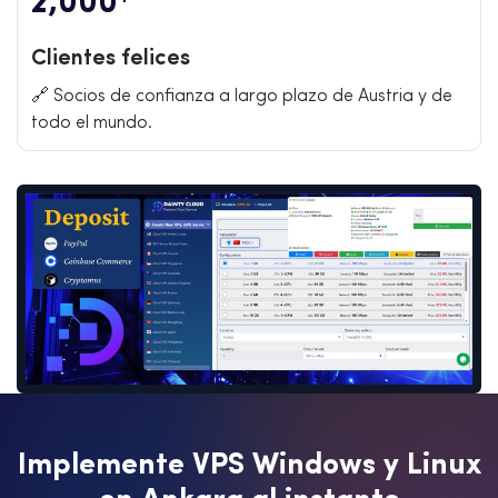
2,000
Clientes felices
🔗 Socios de confianza a largo plazo de Austria y de
todo el mundo.
I
m
p
l
e
m
e
n
t
e
V
P
S
W
i
n
d
o
w
s
y
L
i
n
u
x