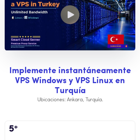
I
m
p
l
e
m
e
n
t
e
i
n
s
t
a
n
t
á
n
e
a
m
e
n
t
e
V
P
S
W
i
n
d
o
w
s
y
V
P
S
L
i
n
u
x
e
n
T
u
r
q
u
í
a
Ubicaciones: Ankara, Turquía.
+
5