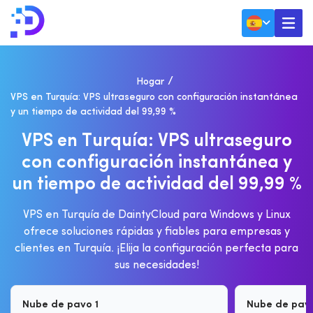
Hogar
VPS en Turquía: VPS ultraseguro con configuración instantánea
y un tiempo de actividad del 99,99 %
V
P
S
E
N
T
U
R
Q
U
Í
A
:
V
P
S
U
L
T
R
A
S
E
G
U
R
O
C
O
N
C
O
N
F
I
G
U
R
A
C
I
Ó
N
I
N
S
T
A
N
T
Á
N
E
A
Y
U
N
T
I
E
M
P
O
D
E
A
C
T
I
V
I
D
A
D
D
E
L
9
9
,
9
9
%
VPS en Turquía de DaintyCloud para Windows y Linux
ofrece soluciones rápidas y fiables para empresas y
clientes en Turquía. ¡Elija la configuración perfecta para
sus necesidades!
Nube de pavo 1
Nube de pav