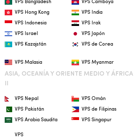
VPS Bangladesh
VPS Camboya
VPS Hong Kong
VPS India
VPS Indonesia
VPS Irak
VPS Israel
VPS Japón
VPS Kazajstán
VPS de Corea
VPS Malasia
VPS Myanmar
ASIA, OCEANÍA Y ORIENTE MEDIO Y ÁFRICA
II
VPS Nepal
VPS Omán
VPS Pakistán
VPS de Filipinas
VPS Arabia Saudita
VPS Singapur
VPS