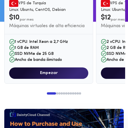
VPS de Turquía
VPS de Tu
Linux: Ubuntu, CentOS, Debian
Linux: Ubuntu
$10
$12
por mes
por mes
Máquinas virtuales de alta eficiencia
Máquinas virt
1 vCPU: Intel Xeon a 2,7 GHz
2 vCPU: Int
1 GB de RAM
2 GB de R
SSD NVMe de 25 GB
SSD NVMe 
Ancho de banda ilimitado
Ancho de b
Empezar