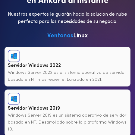
e
n
A
n
k
a
r
a
a
l
i
n
s
t
a
n
t
e
Nuestros expertos le guiarán hacia la solución de nube
perfecta para las necesidades de su negocio.
Ventanas
Linux
Servidor Windows 2022
Windows Server 2022 es el sistema operativo de servidor
basado en NT más reciente. Lanzado en 2021.
Servidor Windows 2019
Windows Server 2019 es un sistema operativo de servidor
basado en NT. Desarrollado sobre la plataforma Windows
10.