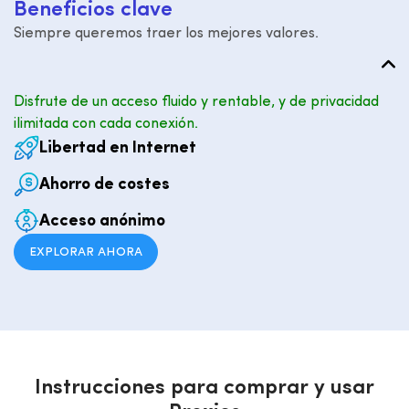
B
e
n
e
f
i
c
i
o
s
c
l
a
v
e
Siempre queremos traer los mejores valores.
Disfrute de un acceso fluido y rentable, y de privacidad
ilimitada con cada conexión.
Libertad en Internet
Ahorro de costes
Acceso anónimo
EXPLORAR AHORA
I
n
s
t
r
u
c
c
i
o
n
e
s
p
a
r
a
c
o
m
p
r
a
r
y
u
s
a
r