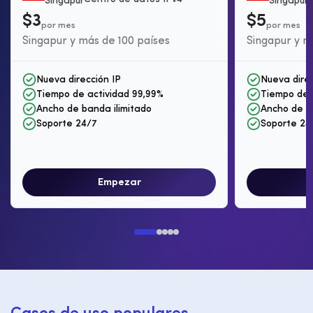
Singapur
Singapur
$3
$5
por mes
por mes
Singapur y más de 100 países
Singapur y m
Nueva dirección IP
Nueva direc
Tiempo de actividad 99,99%
Tiempo de 
Ancho de banda ilimitado
Ancho de b
Soporte 24/7
Soporte 24
Empezar