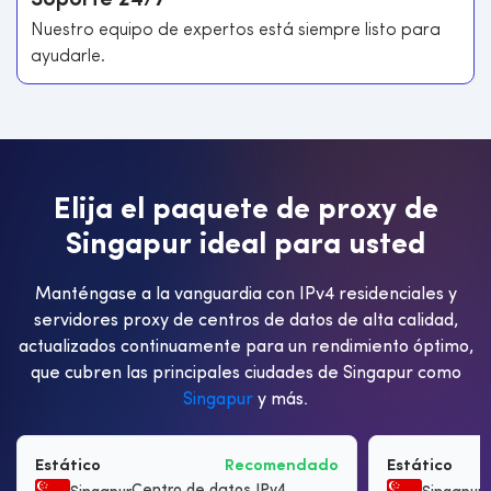
Soporte 24/7
Nuestro equipo de expertos está siempre listo para
ayudarle.
E
l
i
j
a
e
l
p
a
q
u
e
t
e
d
e
p
r
o
x
y
d
e
S
i
n
g
a
p
u
r
i
d
e
a
l
p
a
r
a
u
s
t
e
d
Manténgase a la vanguardia con IPv4 residenciales y
servidores proxy de centros de datos de alta calidad,
actualizados continuamente para un rendimiento óptimo,
que cubren las principales ciudades de Singapur como
Singapur
y más.
Estático
Recomendado
Estático
Centro de datos IPv4
I