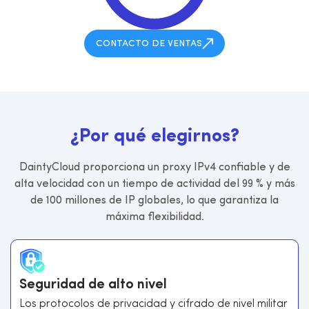
CONTACTO DE VENTAS
¿
P
o
r
q
u
é
e
l
e
g
i
r
n
o
s
?
DaintyCloud proporciona un proxy IPv4 confiable y de
alta velocidad con un tiempo de actividad del 99 % y más
de 100 millones de IP globales, lo que garantiza la
máxima flexibilidad.
Seguridad de alto nivel
Los protocolos de privacidad y cifrado de nivel militar