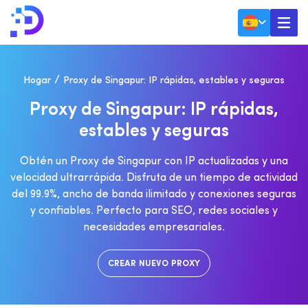
Hogar
Proxy de Singapur: IP rápidas, estables y seguras
P
R
O
X
Y
D
E
S
I
N
G
A
P
U
R
:
I
P
R
Á
P
I
D
A
S
,
E
S
T
A
B
L
E
S
Y
S
E
G
U
R
A
S
Obtén un Proxy de Singapur con IP actualizadas y una
velocidad ultrarrápida. Disfruta de un tiempo de actividad
del 99.9%, ancho de banda ilimitado y conexiones seguras
y confiables. Perfecto para SEO, redes sociales y
necesidades empresariales.
CREAR NUEVO PROXY