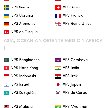
VPS Suecia
VPS Suiza
VPS Ucrania
VPS Francia
VPS Alemania
VPS Reino Unido
VPS en Turquía
ASIA, OCEANÍA Y ORIENTE MEDIO Y ÁFRICA
I
VPS Bangladesh
VPS Camboya
VPS Hong Kong
VPS India
VPS Indonesia
VPS Irak
VPS Israel
VPS Japón
VPS Kazajstán
VPS de Corea
VPS Malasia
VPS Myanmar