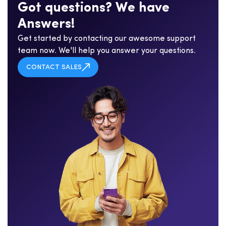
G
o
t
q
u
e
s
t
i
o
n
s
?
W
e
h
a
v
e
A
n
s
w
e
r
s
!
Get started by contacting our awesome support
team now. We'll help you answer your questions.
CONTACT SALES