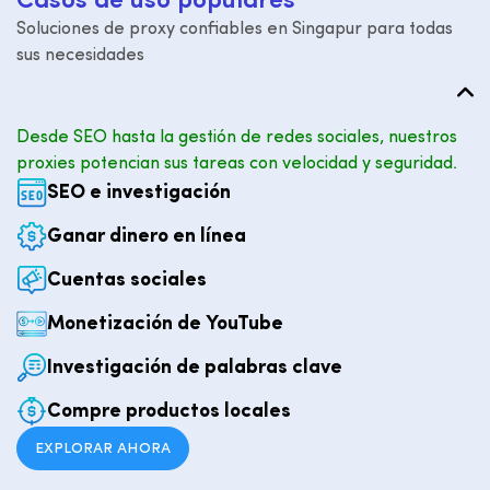
C
a
s
o
s
d
e
u
s
o
p
o
p
u
l
a
r
e
s
Soluciones de proxy confiables en Singapur para todas
sus necesidades
Desde SEO hasta la gestión de redes sociales, nuestros
proxies potencian sus tareas con velocidad y seguridad.
SEO e investigación
Ganar dinero en línea
Cuentas sociales
Monetización de YouTube
Investigación de palabras clave
Compre productos locales
EXPLORAR AHORA