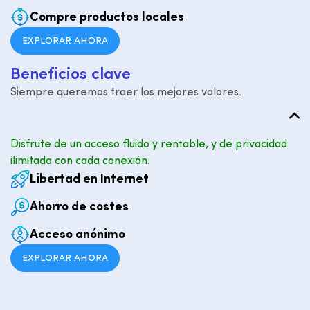
Compre productos locales
EXPLORAR AHORA
B
e
n
e
f
i
c
i
o
s
c
l
a
v
e
Siempre queremos traer los mejores valores.
Disfrute de un acceso fluido y rentable, y de privacidad
ilimitada con cada conexión.
Libertad en Internet
Ahorro de costes
Acceso anónimo
EXPLORAR AHORA