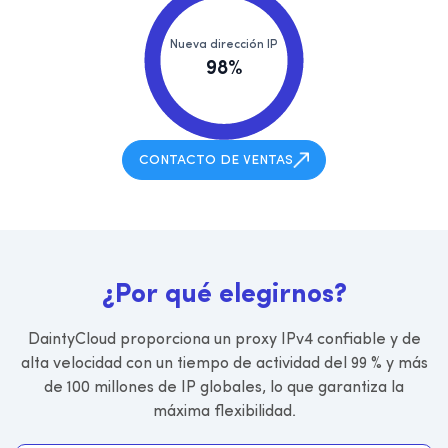
Nueva dirección IP
98%
CONTACTO DE VENTAS
¿
P
o
r
q
u
é
e
l
e
g
i
r
n
o
s
?
DaintyCloud proporciona un proxy IPv4 confiable y de
alta velocidad con un tiempo de actividad del 99 % y más
de 100 millones de IP globales, lo que garantiza la
máxima flexibilidad.