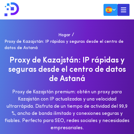
Hogar
Proxy de Kazajstán: IP rápidas y seguras desde el centro de
datos de Astaná
P
R
O
X
Y
D
E
K
A
Z
A
J
S
T
Á
N
:
I
P
R
Á
P
I
D
A
S
Y
S
E
G
U
R
A
S
D
E
S
D
E
E
L
C
E
N
T
R
O
D
E
D
A
T
O
S
D
E
A
S
T
A
N
Á
Proxy de Kazajstán premium: obtén un proxy para
Kazajistán con IP actualizadas y una velocidad
ultrarrápida. Disfruta de un tiempo de actividad del 99,9
%, ancho de banda ilimitado y conexiones seguras y
fiables. Perfecto para SEO, redes sociales y necesidades
empresariales.