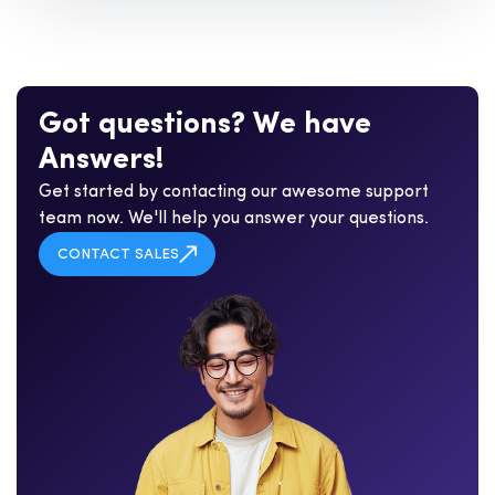
G
o
t
q
u
e
s
t
i
o
n
s
?
W
e
h
a
v
e
A
n
s
w
e
r
s
!
Get started by contacting our awesome support
team now. We'll help you answer your questions.
CONTACT SALES