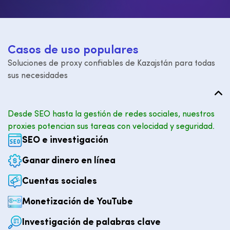
C
a
s
o
s
d
e
u
s
o
p
o
p
u
l
a
r
e
s
Soluciones de proxy confiables de Kazajstán para todas
sus necesidades
Desde SEO hasta la gestión de redes sociales, nuestros
proxies potencian sus tareas con velocidad y seguridad.
SEO e investigación
Ganar dinero en línea
Cuentas sociales
Monetización de YouTube
Investigación de palabras clave