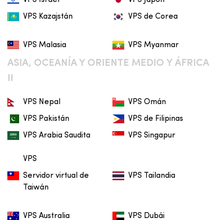
VPS Israel
VPS Japón
VPS Kazajstán
VPS de Corea
VPS Malasia
VPS Myanmar
ASIA, OCEANÍA Y ORIENTE MEDIO Y ÁFRICA
II
VPS Nepal
VPS Omán
VPS Pakistán
VPS de Filipinas
VPS Arabia Saudita
VPS Singapur
VPS
Servidor virtual de
VPS Tailandia
Taiwán
VPS Australia
VPS Dubái