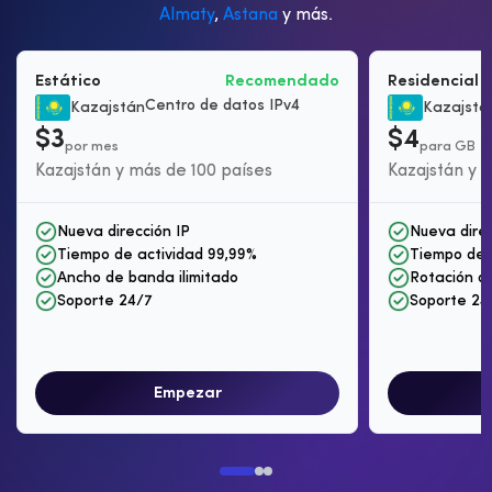
Almaty
,
Astana
y más.
Estático
Recomendado
Residencial 
Centro de datos IPv4
Kazajstán
Kazajstá
$3
$4
por mes
para GB
Kazajstán y más de 100 países
Kazajstán y 
Nueva dirección IP
Nueva direc
Tiempo de actividad 99,99%
Tiempo de 
Ancho de banda ilimitado
Rotación de
Soporte 24/7
Soporte 24
Empezar