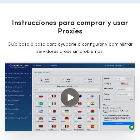
I
n
s
t
r
u
c
c
i
o
n
e
s
p
a
r
a
c
o
m
p
r
a
r
y
u
s
a
r
P
r
o
x
i
e
s
Guía paso a paso para ayudarle a configurar y administrar
servidores proxy sin problemas.