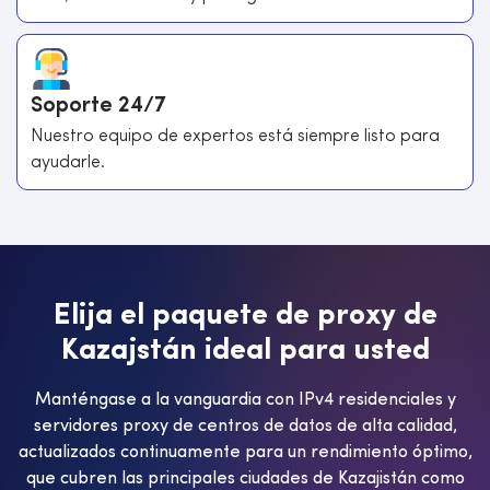
Soporte 24/7
Nuestro equipo de expertos está siempre listo para
ayudarle.
E
l
i
j
a
e
l
p
a
q
u
e
t
e
d
e
p
r
o
x
y
d
e
K
a
z
a
j
s
t
á
n
i
d
e
a
l
p
a
r
a
u
s
t
e
d
Manténgase a la vanguardia con IPv4 residenciales y
servidores proxy de centros de datos de alta calidad,
actualizados continuamente para un rendimiento óptimo,
que cubren las principales ciudades de Kazajistán como