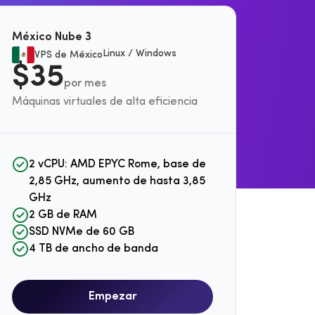
dam y
a
México Nube 3
Méxic
Linux / Windows
VPS de México
VP
$35
$
por mes
Máquinas virtuales de alta eficiencia
Máquin
2 vCPU: AMD EPYC Rome, base de
2 
2,85 GHz, aumento de hasta 3,85
2,
GHz
GH
2 GB de RAM
4 
SSD NVMe de 60 GB
SS
4 TB de ancho de banda
5 
Empezar