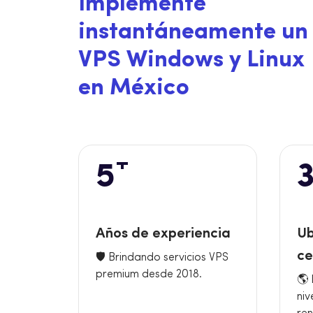
I
m
p
l
e
m
e
n
t
e
i
n
s
t
a
n
t
á
n
e
a
m
e
n
t
e
u
n
V
P
S
W
i
n
d
o
w
s
y
L
i
n
u
x
e
n
M
é
x
i
c
o
+
5
Años de experiencia
Ub
ce
🛡️ Brindando servicios VPS
premium desde 2018.
🌎 
niv