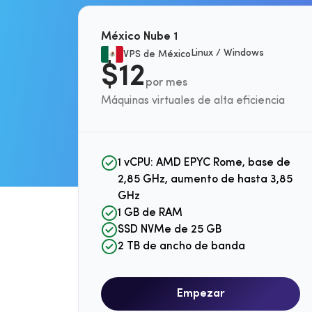
IP
de
México Nube 1
Linux / Windows
VPS de México
$12
por mes
Máquinas virtuales de alta eficiencia
1 vCPU: AMD EPYC Rome, base de
2,85 GHz, aumento de hasta 3,85
GHz
1 GB de RAM
SSD NVMe de 25 GB
2 TB de ancho de banda
Empezar