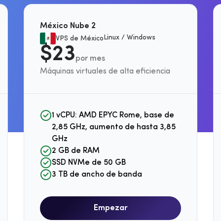
v4 en París, Lyon y Marsella. Ancho
IPv4 en Ámsterdam, Róter
 banda ilimitado.
Eindhoven. Ancho de band
México Nube 2
ilimitado.
Linux / Windows
VPS de México
$23
por mes
Máquinas virtuales de alta eficiencia
1 vCPU: AMD EPYC Rome, base de
2,85 GHz, aumento de hasta 3,85
GHz
2 GB de RAM
SSD NVMe de 50 GB
3 TB de ancho de banda
Empezar