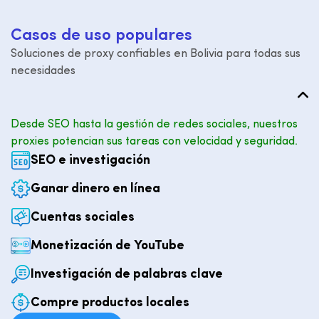
C
a
s
o
s
d
e
u
s
o
p
o
p
u
l
a
r
e
s
Soluciones de proxy confiables en Bolivia para todas sus
necesidades
Desde SEO hasta la gestión de redes sociales, nuestros
proxies potencian sus tareas con velocidad y seguridad.
SEO e investigación
Ganar dinero en línea
Cuentas sociales
Monetización de YouTube
Investigación de palabras clave
Compre productos locales