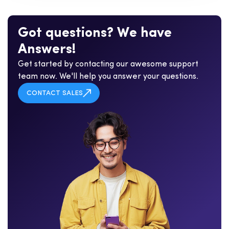
G
o
t
q
u
e
s
t
i
o
n
s
?
W
e
h
a
v
e
A
n
s
w
e
r
s
!
Get started by contacting our awesome support
team now. We'll help you answer your questions.
CONTACT SALES