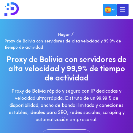
Hogar
Proxy de Bolivia con servidores de alta velocidad y 99,9% de
tiempo de actividad
P
R
O
X
Y
D
E
B
O
L
I
V
I
A
C
O
N
S
E
R
V
I
D
O
R
E
S
D
E
A
L
T
A
V
E
L
O
C
I
D
A
D
Y
9
9
,
9
%
D
E
T
I
E
M
P
O
D
E
A
C
T
I
V
I
D
A
D
Proxy de Bolivia rápido y seguro con IP dedicadas y
velocidad ultrarrápida. Disfruta de un 99,99 % de
disponibilidad, ancho de banda ilimitado y conexiones
estables, ideales para SEO, redes sociales, scraping y
automatización empresarial.