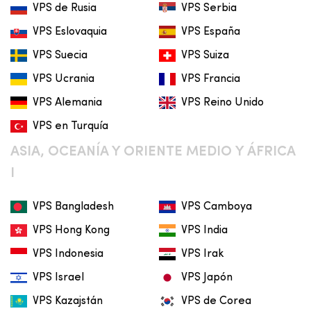
VPS de Rusia
VPS Serbia
VPS Eslovaquia
VPS España
VPS Suecia
VPS Suiza
VPS Ucrania
VPS Francia
VPS Alemania
VPS Reino Unido
VPS en Turquía
ASIA, OCEANÍA Y ORIENTE MEDIO Y ÁFRICA
I
VPS Bangladesh
VPS Camboya
VPS Hong Kong
VPS India
VPS Indonesia
VPS Irak
VPS Israel
VPS Japón
VPS Kazajstán
VPS de Corea