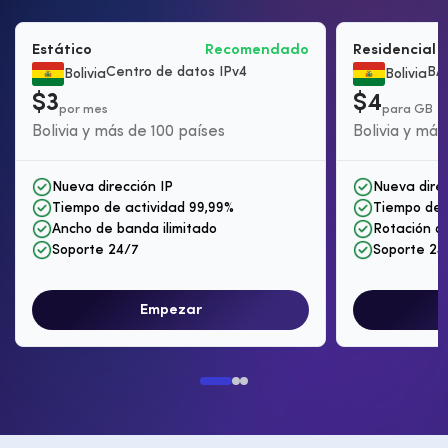
Estático
Recomendado
Residencial 
Centro de datos IPv4
BÁ
Bolivia
Bolivia
$3
$4
por mes
para GB
Bolivia y más de 100 países
Bolivia y más
Nueva dirección IP
Nueva direc
Tiempo de actividad 99,99%
Tiempo de 
Ancho de banda ilimitado
Rotación de
Soporte 24/7
Soporte 24
Empezar