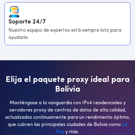
Soporte 24/7
Nuestro equipo de expertos está siempre listo para
ayudarle.
E
l
i
j
a
e
l
p
a
q
u
e
t
e
p
r
o
x
y
i
d
e
a
l
p
a
r
a
B
o
l
i
v
i
a
Manténgase a la vanguardia con IPv4 residenciales y
servidores proxy de centros de datos de alta calidad,
actualizados continuamente para un rendimiento óptimo,
que cubren las principales ciudades de Bolivia como
La
Paz
y más.