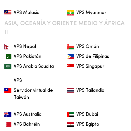
VPS Malasia
VPS Myanmar
ASIA, OCEANÍA Y ORIENTE MEDIO Y ÁFRICA
II
VPS Nepal
VPS Omán
VPS Pakistán
VPS de Filipinas
VPS Arabia Saudita
VPS Singapur
VPS
Servidor virtual de
VPS Tailandia
Taiwán
VPS Australia
VPS Dubái
VPS Bahréin
VPS Egipto