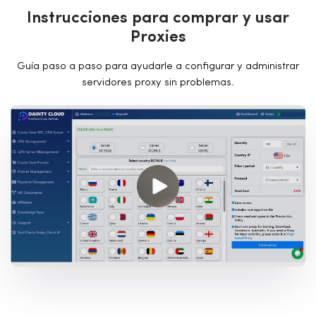
I
n
s
t
r
u
c
c
i
o
n
e
s
p
a
r
a
c
o
m
p
r
a
r
y
u
s
a
r
P
r
o
x
i
e
s
Guía paso a paso para ayudarle a configurar y administrar
servidores proxy sin problemas.