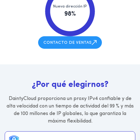
Nueva dirección IP
98%
CONTACTO DE VENTAS
¿
P
o
r
q
u
é
e
l
e
g
i
r
n
o
s
?
DaintyCloud proporciona un proxy IPv4 confiable y de
alta velocidad con un tiempo de actividad del 99 % y más
de 100 millones de IP globales, lo que garantiza la
máxima flexibilidad.