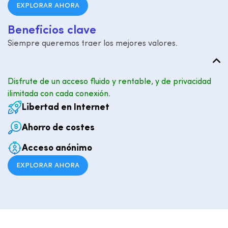
EXPLORAR AHORA
B
e
n
e
f
i
c
i
o
s
c
l
a
v
e
Siempre queremos traer los mejores valores.
Disfrute de un acceso fluido y rentable, y de privacidad
ilimitada con cada conexión.
Libertad en Internet
Ahorro de costes
Acceso anónimo
EXPLORAR AHORA