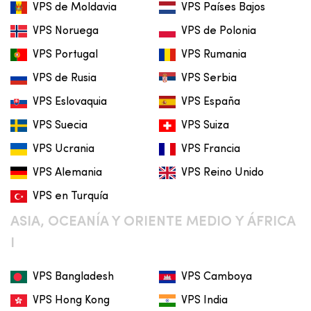
VPS de Moldavia
VPS Países Bajos
VPS Noruega
VPS de Polonia
VPS Portugal
VPS Rumania
VPS de Rusia
VPS Serbia
VPS Eslovaquia
VPS España
VPS Suecia
VPS Suiza
VPS Ucrania
VPS Francia
VPS Alemania
VPS Reino Unido
VPS en Turquía
ASIA, OCEANÍA Y ORIENTE MEDIO Y ÁFRICA
I
VPS Bangladesh
VPS Camboya
VPS Hong Kong
VPS India