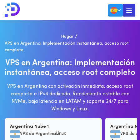
Hogar
VPS en Argentina: Implementación instantánea, acceso root
completo
V
P
S
E
N
A
R
G
E
N
T
I
N
A
:
I
M
P
L
E
M
E
N
T
A
C
I
Ó
N
I
N
S
T
A
N
T
Á
N
E
A
,
A
C
C
E
S
O
R
O
O
T
C
O
M
P
L
E
T
O
VPS en Argentina con activación inmediata, acceso root
completo e IPv4 dedicado. Rendimiento estable con
NVMe, baja latencia en LATAM y soporte 24/7 para
Windows y Linux.
Argentina Nube 1
Argentina N
Linux
VPS de Argentina
VPS de A