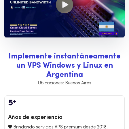
I
m
p
l
e
m
e
n
t
e
i
n
s
t
a
n
t
á
n
e
a
m
e
n
t
e
u
n
V
P
S
W
i
n
d
o
w
s
y
L
i
n
u
x
e
n
A
r
g
e
n
t
i
n
a
Ubicaciones: Buenos Aires
+
5
Años de experiencia
🛡️ Brindando servicios VPS premium desde 2018.