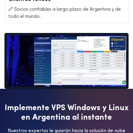
🔗 Socios confiables a largo plazo de Argentina y de
todo el mundo.
I
m
p
l
e
m
e
n
t
e
V
P
S
W
i
n
d
o
w
s
y
L
i
n
u
x
e
n
A
r
g
e
n
t
i
n
a
a
l
i
n
s
t
a
n
t
e
Nuestros expertos le guiarán hacia la solución de nube