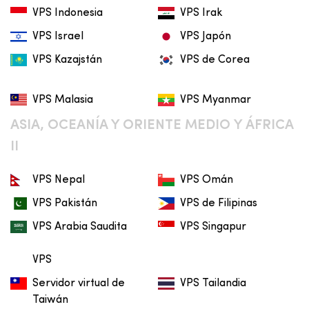
VPS Indonesia
VPS Irak
VPS Israel
VPS Japón
VPS Kazajstán
VPS de Corea
VPS Malasia
VPS Myanmar
ASIA, OCEANÍA Y ORIENTE MEDIO Y ÁFRICA
II
VPS Nepal
VPS Omán
VPS Pakistán
VPS de Filipinas
VPS Arabia Saudita
VPS Singapur
VPS
Servidor virtual de
VPS Tailandia
Taiwán