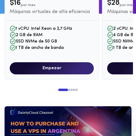
$16
$28
por mes
por mes
Máquinas virtuales de alta eficiencia
Máquinas virt
1 vCPU: Intel Xeon a 2,7 GHz
2 vCPU: Int
2 GB de RAM
4 GB de R
SSD NVMe de 50 GB
SSD NVMe 
1 TB de ancho de banda
1 TB de an
Empezar