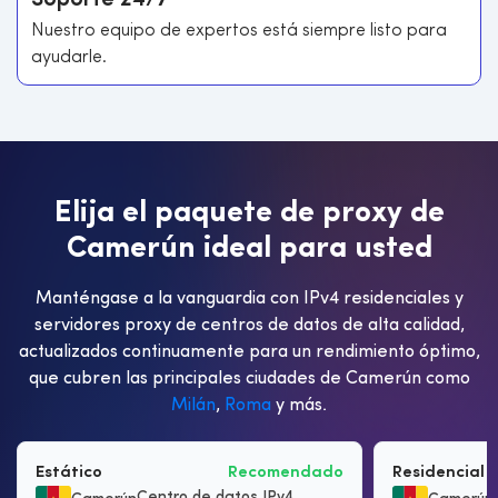
Soporte 24/7
Nuestro equipo de expertos está siempre listo para
ayudarle.
E
l
i
j
a
e
l
p
a
q
u
e
t
e
d
e
p
r
o
x
y
d
e
C
a
m
e
r
ú
n
i
d
e
a
l
p
a
r
a
u
s
t
e
d
Manténgase a la vanguardia con IPv4 residenciales y
servidores proxy de centros de datos de alta calidad,
actualizados continuamente para un rendimiento óptimo,
que cubren las principales ciudades de Camerún como
Milán
,
Roma
y más.
Estático
Recomendado
Residencial 
Centro de datos IPv4