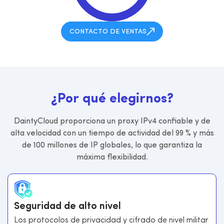
CONTACTO DE VENTAS
¿
P
o
r
q
u
é
e
l
e
g
i
r
n
o
s
?
DaintyCloud proporciona un proxy IPv4 confiable y de
alta velocidad con un tiempo de actividad del 99 % y más
de 100 millones de IP globales, lo que garantiza la
máxima flexibilidad.
Seguridad de alto nivel
Los protocolos de privacidad y cifrado de nivel militar