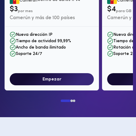
Camerún
Camerún
$3
$4
por mes
para GB
Camerún y más de 100 países
Camerún y m
Nueva dirección IP
Nueva direc
Tiempo de actividad 99,99%
Tiempo de 
Ancho de banda ilimitado
Rotación de
Soporte 24/7
Soporte 24
Empezar