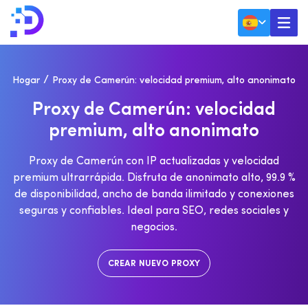
Hogar
Proxy de Camerún: velocidad premium, alto anonimato
P
R
O
X
Y
D
E
C
A
M
E
R
Ú
N
:
V
E
L
O
C
I
D
A
D
P
R
E
M
I
U
M
,
A
L
T
O
A
N
O
N
I
M
A
T
O
Proxy de Camerún con IP actualizadas y velocidad
premium ultrarrápida. Disfruta de anonimato alto, 99.9 %
de disponibilidad, ancho de banda ilimitado y conexiones
seguras y confiables. Ideal para SEO, redes sociales y
negocios.
CREAR NUEVO PROXY