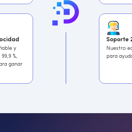
locidad
Soporte 
iable y
Nuestro eq
 99,9 %,
para ayuda
para ganar