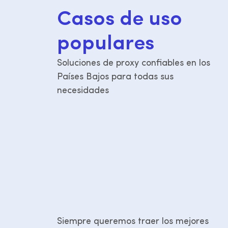
C
a
s
o
s
d
e
u
s
o
p
o
p
u
l
a
r
e
s
Soluciones de proxy confiables en los
Países Bajos para todas sus
necesidades
Siempre queremos traer los mejores