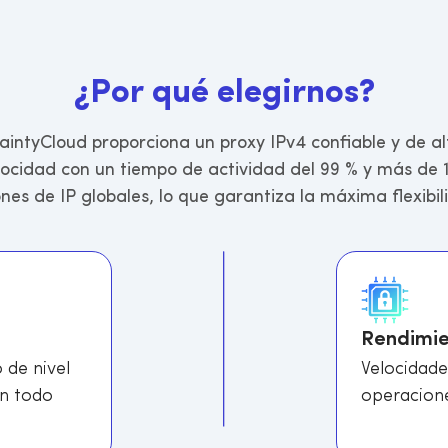
¿
P
o
r
q
u
é
e
l
e
g
i
r
n
o
s
?
aintyCloud proporciona un proxy IPv4 confiable y de al
locidad con un tiempo de actividad del 99 % y más de 
ones de IP globales, lo que garantiza la máxima flexibil
Rendimie
 de nivel
Velocidade
en todo
operacione