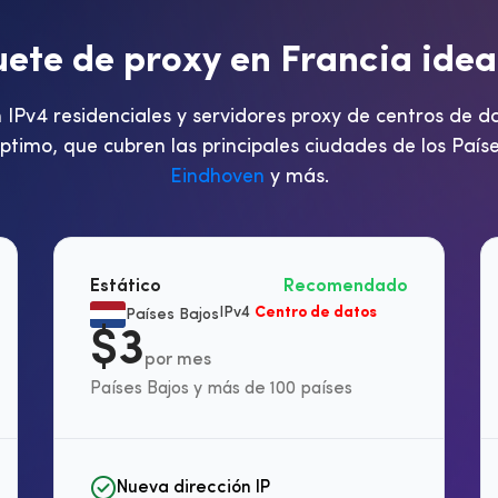
u
e
t
e
d
e
p
r
o
x
y
e
n
F
r
a
n
c
i
a
i
d
e
a
Pv4 residenciales y servidores proxy de centros de da
timo, que cubren las principales ciudades de los Paí
Eindhoven
y más.
Estático
Recomendado
IPv4
Centro de datos
Países Bajos
$3
por mes
Países Bajos y más de 100 países
Nueva dirección IP