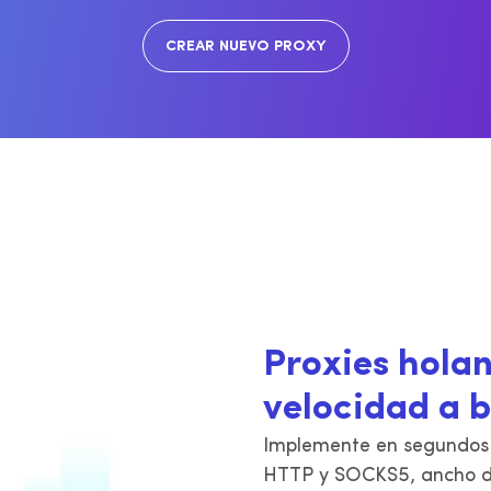
v4 en París, Lyon y Marsella. Ancho
IPv4 en Ámsterdam, Róter
 banda ilimitado.
Eindhoven. Ancho de band
CREAR NUEVO PROXY
ilimitado.
Proxies holan
velocidad a b
Implemente en segundos 
HTTP y SOCKS5, ancho de