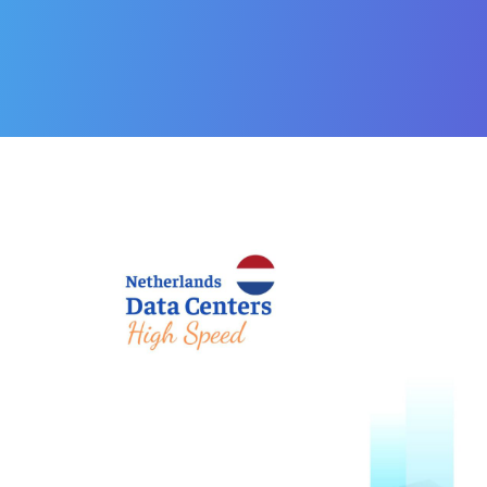
IP
de