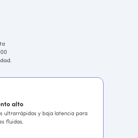
ta
100
idad.
nto alto
s ultrarrápidas y baja latencia para
s fluidas.