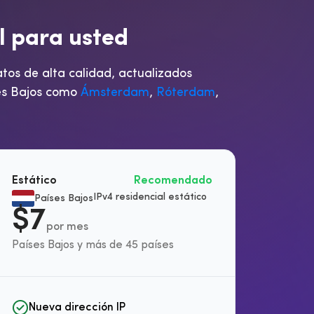
l
p
a
r
a
u
s
t
e
d
tos de alta calidad, actualizados
ses Bajos como
Ámsterdam
,
Róterdam
,
Estático
Recomendado
Reside
IPv4 residencial estático
Países Bajos
Pa
$7
$
por mes
Países Bajos y más de 45 países
Países
Nueva dirección IP
Nue