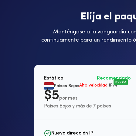
E
l
i
j
a
e
l
p
a
q
Manténgase a la vanguardia con I
continuamente para un rendimiento óp
Estático
Recomendado
NUEVO
Alta velocidad
IPv4
Países Bajos
$5
por mes
Países Bajos y más de 7 países
Nueva dirección IP