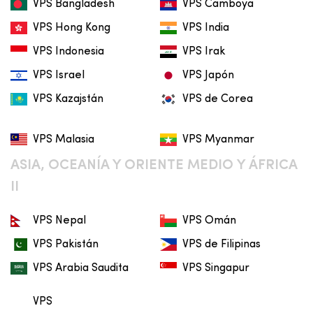
VPS Bangladesh
VPS Camboya
VPS Hong Kong
VPS India
VPS Indonesia
VPS Irak
VPS Israel
VPS Japón
VPS Kazajstán
VPS de Corea
VPS Malasia
VPS Myanmar
ASIA, OCEANÍA Y ORIENTE MEDIO Y ÁFRICA
II
VPS Nepal
VPS Omán
VPS Pakistán
VPS de Filipinas
VPS Arabia Saudita
VPS Singapur
VPS