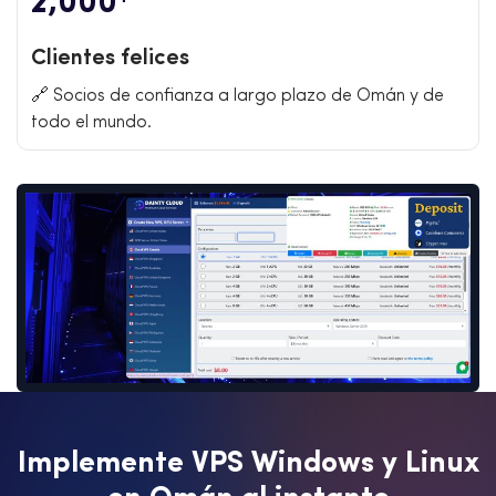
2,000
Clientes felices
🔗 Socios de confianza a largo plazo de Omán y de
todo el mundo.
I
m
p
l
e
m
e
n
t
e
V
P
S
W
i
n
d
o
w
s
y
L
i
n
u
x