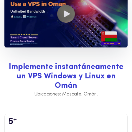
I
m
p
l
e
m
e
n
t
e
i
n
s
t
a
n
t
á
n
e
a
m
e
n
t
e
u
n
V
P
S
W
i
n
d
o
w
s
y
L
i
n
u
x
e
n
O
m
á
n
Ubicaciones: Mascate, Omán.
+
5