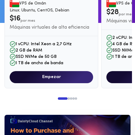
VPS de Omán
VPS de 
Linux: Ubuntu, CentOS, Debian
$28
por mes
$16
por mes
Máquinas virt
Máquinas virtuales de alta eficiencia
2 vCPU: Int
1 vCPU: Intel Xeon a 2,7 GHz
4 GB de R
2 GB de RAM
SSD NVMe 
SSD NVMe de 50 GB
1 TB de an
1 TB de ancho de banda
Empezar