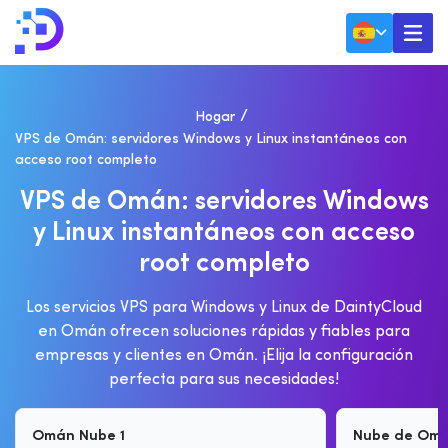
Hogar
VPS de Omán: servidores Windows y Linux instantáneos con
acceso root completo
V
P
S
D
E
O
M
Á
N
:
S
E
R
V
I
D
O
R
E
S
W
I
N
D
O
W
S
Y
L
I
N
U
X
I
N
S
T
A
N
T
Á
N
E
O
S
C
O
N
A
C
C
E
S
O
R
O
O
T
C
O
M
P
L
E
T
O
Los servicios VPS para Windows y Linux de DaintyCloud
en Omán ofrecen soluciones rápidas y fiables para
empresas y clientes en Omán. ¡Elija la configuración
perfecta para sus necesidades!
Omán Nube 1
Nube de Omá