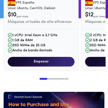
VPS España
VPS Espa
Linux: Ubuntu, CentOS, Debian
Linux: Ubuntu
$10
$12
por mes
por mes
Máquinas virtuales de alta eficiencia
Máquinas virt
1 vCPU: Intel Xeon a 2,7 GHz
2 vCPU: Int
1 GB de RAM
2 GB de R
SSD NVMe de 25 GB
SSD NVMe 
Ancho de banda ilimitado
Ancho de b
Empezar