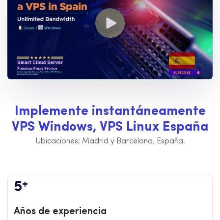
I
m
p
l
e
m
e
n
t
e
i
n
s
t
a
n
t
á
n
e
a
m
e
n
t
e
V
P
S
W
i
n
d
o
w
s
,
V
P
S
L
i
n
u
x
E
s
p
a
ñ
a
Ubicaciones: Madrid y Barcelona, España.
+
5
Años de experiencia