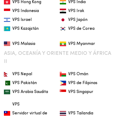
VPS Hong Kong
VPS India
VPS Indonesia
VPS Irak
VPS Israel
VPS Japón
VPS Kazajstán
VPS de Corea
VPS Malasia
VPS Myanmar
ASIA, OCEANÍA Y ORIENTE MEDIO Y ÁFRICA
II
VPS Nepal
VPS Omán
VPS Pakistán
VPS de Filipinas
VPS Arabia Saudita
VPS Singapur
VPS
Servidor virtual de
VPS Tailandia