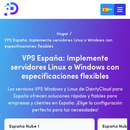
Hogar
VPS España: Implemente servidores Linux o Windows con
especificaciones flexibles
V
P
S
E
S
P
A
Ñ
A
:
I
M
P
L
E
M
E
N
T
E
S
E
R
V
I
D
O
R
E
S
L
I
N
U
X
O
W
I
N
D
O
W
S
C
O
N
E
S
P
E
C
I
F
I
C
A
C
I
O
N
E
S
F
L
E
X
I
B
L
E
S
Los servicios VPS Windows y Linux de DaintyCloud para
España ofrecen soluciones rápidas y fiables para
empresas y clientes en España. ¡Elige la configuración
perfecta para tus necesidades!
España Nube 1
España Nube