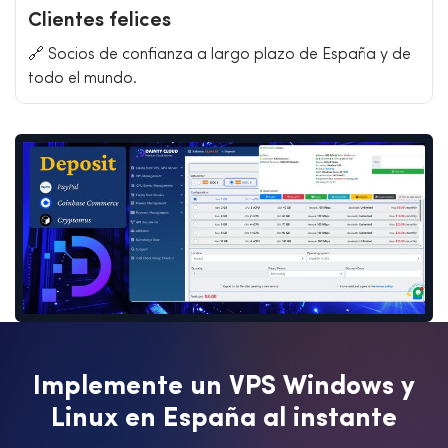
Clientes felices
🔗 Socios de confianza a largo plazo de España y de
todo el mundo.
I
m
p
l
e
m
e
n
t
e
u
n
V
P
S
W
i
n
d
o
w
s
y
L
i
n
u
x
e
n
E
s
p
a
ñ
a
a
l
i
n
s
t
a
n
t
e