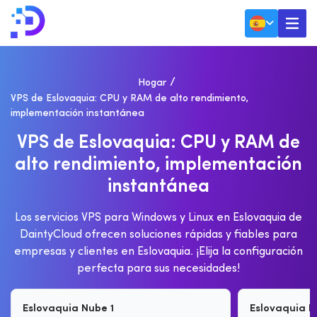
Hogar
VPS de Eslovaquia: CPU y RAM de alto rendimiento,
implementación instantánea
V
P
S
D
E
E
S
L
O
V
A
Q
U
I
A
:
C
P
U
Y
R
A
M
D
E
A
L
T
O
R
E
N
D
I
M
I
E
N
T
O
,
I
M
P
L
E
M
E
N
T
A
C
I
Ó
N
I
N
S
T
A
N
T
Á
N
E
A
Los servicios VPS para Windows y Linux en Eslovaquia de
DaintyCloud ofrecen soluciones rápidas y fiables para
empresas y clientes en Eslovaquia. ¡Elija la configuración
perfecta para sus necesidades!
Eslovaquia Nube 1
Eslovaquia N