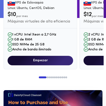
VPS de Eslovaquia
VPS de Es
Linux: Ubuntu, CentOS, Debian
Linux: Ubuntu
$10
$12
por mes
por mes
Máquinas virtuales de alta eficiencia
Máquinas virt
1 vCPU: Intel Xeon a 2,7 GHz
2 vCPU: Int
1 GB de RAM
2 GB de R
SSD NVMe de 25 GB
SSD NVMe 
Ancho de banda ilimitado
Ancho de b
Empezar