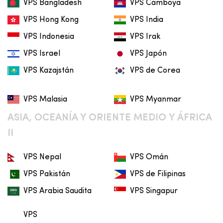
VPS Bangladesh
VPS Camboya
VPS Hong Kong
VPS India
VPS Indonesia
VPS Irak
VPS Israel
VPS Japón
VPS Kazajstán
VPS de Corea
VPS Malasia
VPS Myanmar
ASIA, OCEANÍA Y ORIENTE MEDIO Y ÁFRICA
II
VPS Nepal
VPS Omán
VPS Pakistán
VPS de Filipinas
VPS Arabia Saudita
VPS Singapur
VPS