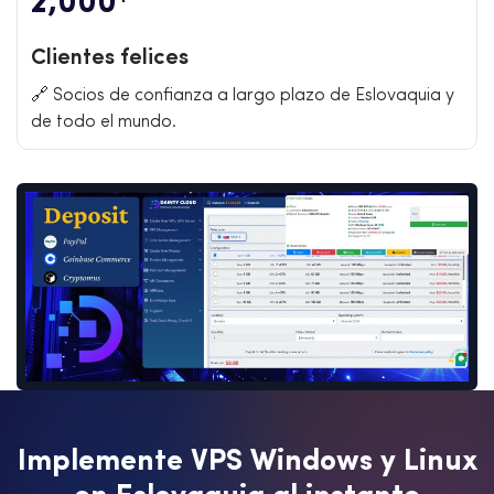
2,000
Clientes felices
🔗 Socios de confianza a largo plazo de Eslovaquia y
de todo el mundo.
I
m
p
l
e
m
e
n
t
e
V
P
S
W
i
n
d
o
w
s
y
L
i
n
u
x