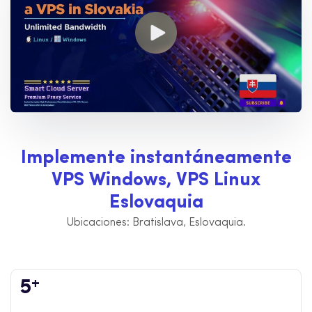
I
m
p
l
e
m
e
n
t
e
i
n
s
t
a
n
t
á
n
e
a
m
e
n
t
e
V
P
S
W
i
n
d
o
w
s
,
V
P
S
L
i
n
u
x
E
s
l
o
v
a
q
u
i
a
Ubicaciones: Bratislava, Eslovaquia.
+
5