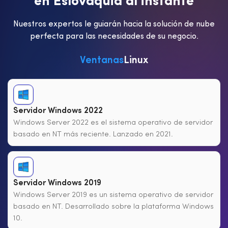
e
n
E
s
l
o
v
a
q
u
i
a
a
l
i
n
s
t
a
n
t
e
Nuestros expertos le guiarán hacia la solución de nube
perfecta para las necesidades de su negocio.
Ventanas
Linux
Servidor Windows 2022
Windows Server 2022 es el sistema operativo de servidor
basado en NT más reciente. Lanzado en 2021.
Servidor Windows 2019
Windows Server 2019 es un sistema operativo de servidor
basado en NT. Desarrollado sobre la plataforma Windows
10.