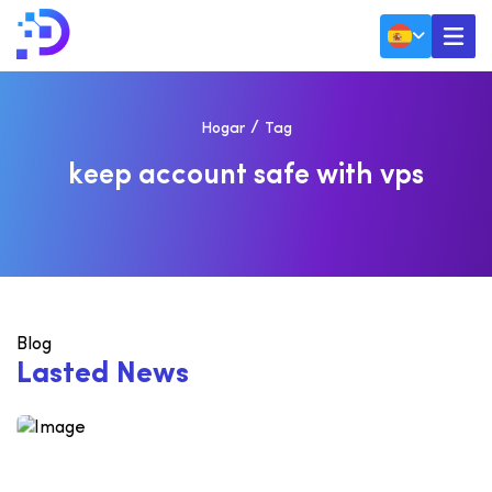
Hogar
Tag
K
E
E
P
A
C
C
O
U
N
T
S
A
F
E
W
I
T
H
V
P
S
Blog
L
a
s
t
e
d
N
e
w
s