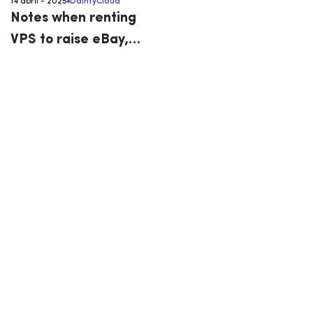
14 abril - 2025
DaintyCloud
Notes when renting
VPS to raise eBay,
Paypal, Tiktok,…
accounts