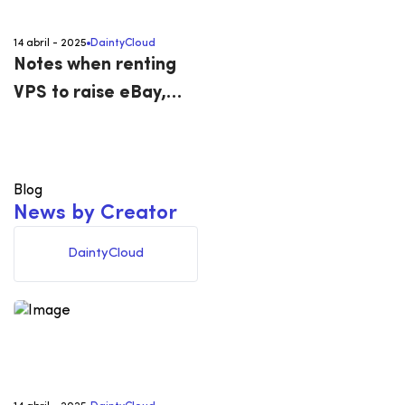
14 abril - 2025
DaintyCloud
Notes when renting
VPS to raise eBay,
Paypal, Tiktok,…
accounts
Blog
N
e
w
s
b
y
C
r
e
a
t
o
r
DaintyCloud