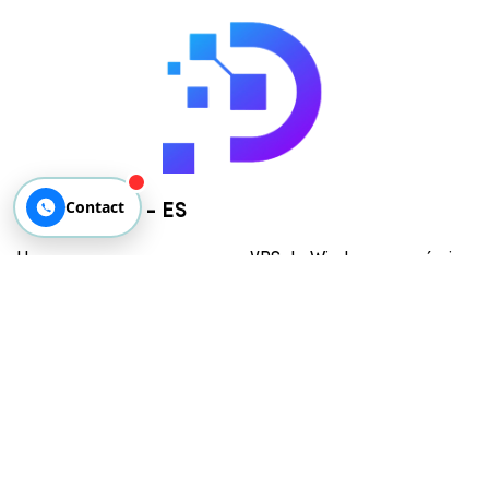
Contact
DaintyCloud - ES
Hogar
VPS de Windows económico
Emulador de Android VPS
Proxy privado
Blog - Actualizaciones
tecnológicas
Chateando ahora
Telegrama
Mensajero de Facebook
Canal de YouTube