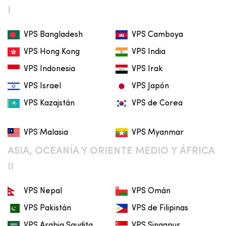
I
VPS Bangladesh
VPS Camboya
VPS Hong Kong
VPS India
VPS Indonesia
VPS Irak
VPS Israel
VPS Japón
VPS Kazajstán
VPS de Corea
VPS Malasia
VPS Myanmar
ASIA, OCEANÍA Y ORIENTE MEDIO Y ÁFRICA
II
VPS Nepal
VPS Omán
VPS Pakistán
VPS de Filipinas
VPS Arabia Saudita
VPS Singapur