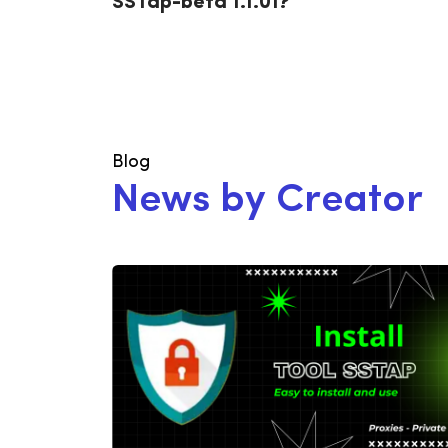
SSTap-beta 1.1.01?
Blog
N
e
w
s
b
y
C
r
e
a
t
o
r