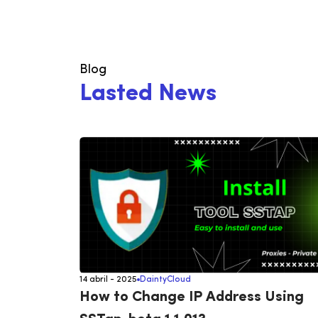
IP
de
Blog
L
a
s
t
e
d
N
e
w
s
14 abril - 2025
DaintyCloud
How to Change IP Address Using