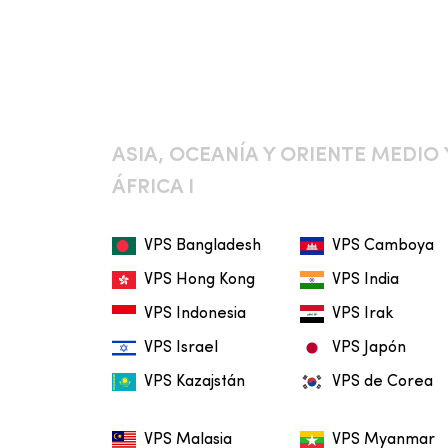
ASIA, OCEANÍA Y ORIENTE MEDIO 
ÁFRICA I
VPS Bangladesh
VPS Camboya
VPS Hong Kong
VPS India
VPS Indonesia
VPS Irak
VPS Israel
VPS Japón
VPS Kazajstán
VPS de Corea
VPS Malasia
VPS Myanmar