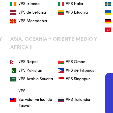
VPS Irlanda
VPS Italia
VPS de Letonia
VPS Lituania
VPS Macedonia
Y
ASIA, OCEANÍA Y ORIENTE MEDIO Y
ÁFRICA II
VPS Nepal
VPS Omán
VPS Pakistán
VPS de Filipinas
VPS Arabia Saudita
VPS Singapur
VPS
Servidor virtual de
VPS Tailandia
Taiwán