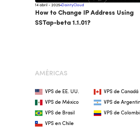
14 abril - 2025
DaintyCloud
How to Change IP Address Using
SSTap-beta 1.1.01?
AMÉRICAS
VPS de EE. UU.
VPS de Canadá
VPS de México
VPS de Argenti
VPS de Brasil
VPS de Colomb
VPS en Chile