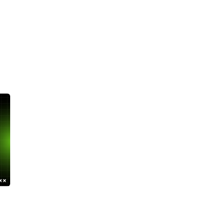
v4 en París, Lyon y Marsella. Ancho
IPv4 en Ámsterdam, Róter
 banda ilimitado.
Eindhoven. Ancho de band
ilimitado.